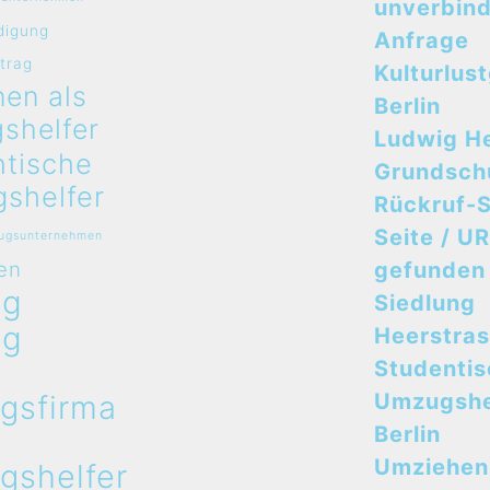
unverbind
digung
Anfrage
rtrag
Kulturlus
en als
Berlin
shelfer
Ludwig H
ntische
Grundsch
shelfer
Rückruf-S
Seite / UR
zugsunternehmen
en
gefunden
ug
Siedlung
ug
Heerstra
n
Studenti
gsfirma
Umzugshe
n
Berlin
Umziehen
gshelfer