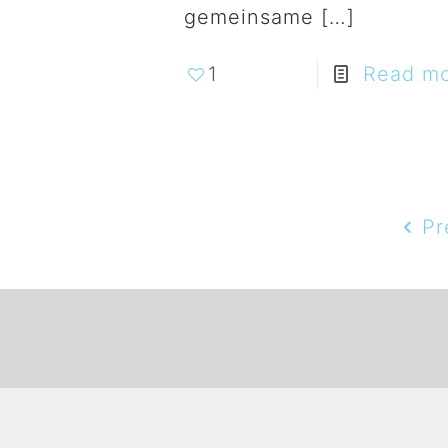
gemeinsame
[…]
1
Read m
Pr