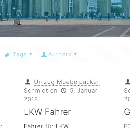
Tags
Authors
Umzug Moebelpacker
Schmidt
on
5. Januar
S
2018
2
LKW Fahrer
G
r
Fahrer für LKW
F