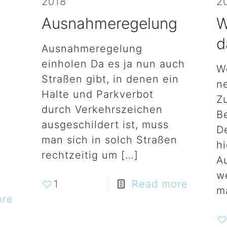
2018
2
Ausnahmeregelung
W
d
Ausnahmeregelung
einholen Da es ja nun auch
W
Straßen gibt, in denen ein
n
Halte und Parkverbot
Z
durch Verkehrszeichen
B
ausgeschildert ist, muss
D
man sich in solch Straßen
hi
rechtzeitig um
[…]
A
w
1
Read more
m
ore