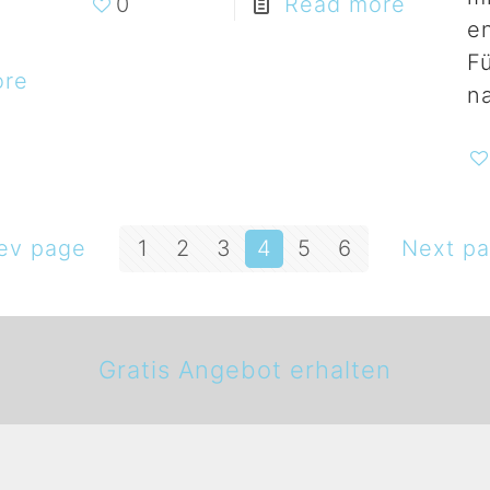
0
Read more
e
F
ore
n
ev page
1
2
3
4
5
6
Next p
Gratis Angebot erhalten