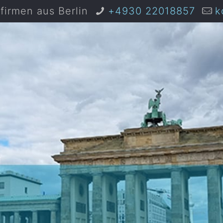
irmen aus Berlin
+4930 22018857
k