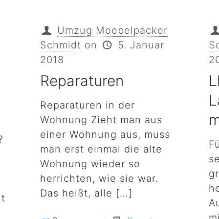
Umzug Moebelpacker
Schmidt
on
5. Januar
S
2018
2
Reparaturen
L
L
Reparaturen in der
m
Wohnung Zieht man aus
einer Wohnung aus, muss
?
F
man erst einmal die alte
n
s
Wohnung wieder so
g
herrichten, wie sie war.
h
Das heißt, alle
[…]
it
A
m