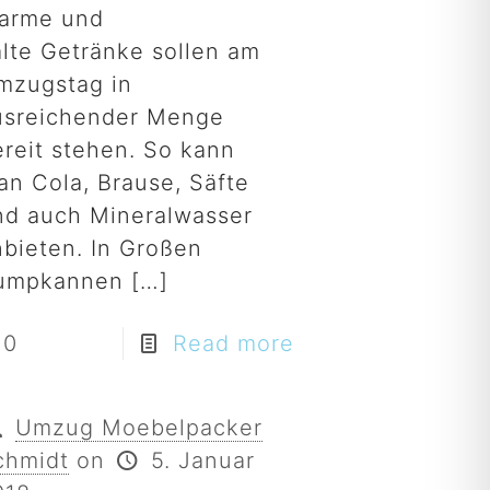
arme und
alte Getränke sollen am
mzugstag in
usreichender Menge
ereit stehen. So kann
an Cola, Brause, Säfte
nd auch Mineralwasser
nbieten. In Großen
umpkannen
[…]
0
Read more
Umzug Moebelpacker
chmidt
on
5. Januar