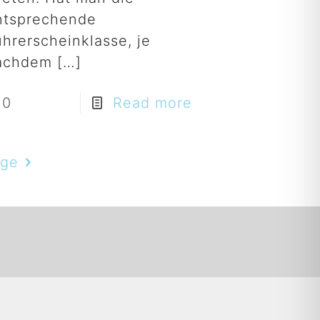
ntsprechende
ührerscheinklasse, je
achdem
[…]
0
Read more
age