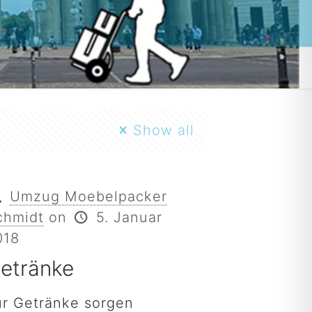
Show all
Umzug Moebelpacker
chmidt
on
5. Januar
018
etränke
ür Getränke sorgen