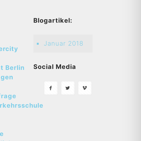
d
Blogartikel:
Januar 2018
ercity
Social Media
t Berlin
egen
frage
rkehrsschule
se