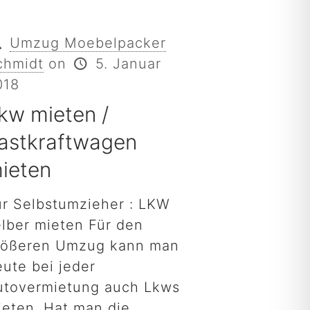
Umzug Moebelpacker
chmidt
on
5. Januar
018
kw mieten /
astkraftwagen
ieten
ür Selbstumzieher : LKW
elber mieten Für den
rößeren Umzug kann man
eute bei jeder
utovermietung auch Lkws
ieten. Hat man die