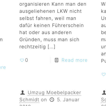
organisieren Kann man den
W
ausgeliehenen LKW nicht
k
selbst fahren, weil man
U
dafür keinen Führerschein
a
hat oder aus anderen
b
m
Gründen, muss man sich
m
rechtzeitig
[…]
u
a
0
Read more
P
ore
Umzug Moebelpacker
Schmidt
on
5. Januar
S