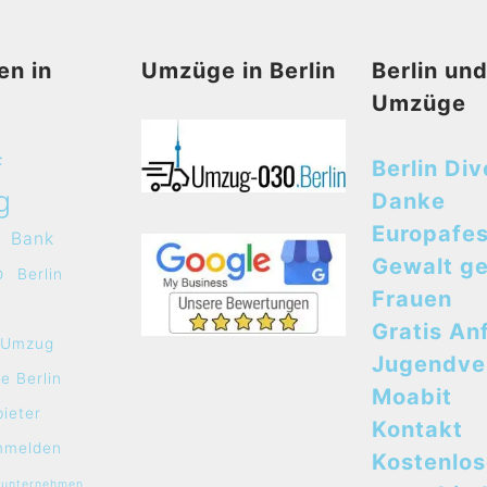
en in
Umzüge in Berlin
Berlin un
Umzüge
f
Berlin Div
g
Danke
Europafes
Bank
Gewalt g
o
Berlin
Frauen
Gratis An
e Umzug
Jugendve
e Berlin
Moabit
bieter
Kontakt
mmelden
Kostenlo
sunternehmen