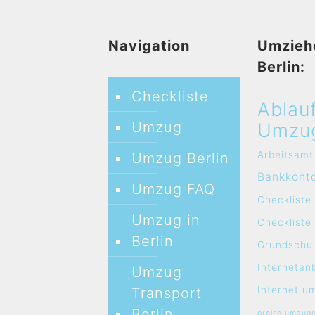
Navigation
Umzieh
Berlin:
Checkliste
Ablau
Umzug
Umzu
Arbeitsamt
Umzug Berlin
Bankkont
Umzug FAQ
Checkliste
Umzug in
Checklist
Berlin
Grundschul
Internetan
Umzug
Internet u
Transport
Berlin
preise umzug