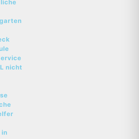
liche
tgarten
eck
ule
ervice
L nicht
sse
sche
lfer
 in