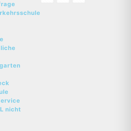
frage
rkehrsschule
se
liche
tgarten
eck
ule
ervice
L nicht