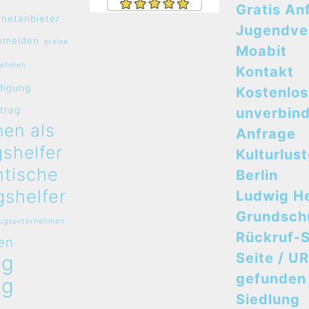
Gratis An
rnetanbieter
Jugendve
mmelden
preise
Moabit
nehmen
Kontakt
digung
Kostenlo
rtrag
unverbind
en als
Anfrage
shelfer
Kulturlus
ntische
Berlin
shelfer
Ludwig H
Grundsch
zugsunternehmen
Rückruf-S
en
Seite / UR
ug
gefunden
ug
Siedlung
n