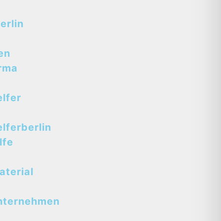
erlin
en
rma
lfer
ferberlin
lfe
terial
nternehmen