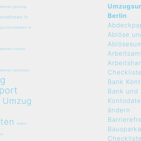
Umzugsu
ehmen günstig
Berlin
ernehmen in
Abdeckpa
sunternehmen in
Ablöse un
Ablösesu
ehmen kosten
Arbeitsam
Arbeitsha
hmen preisliste
Checklist
g
Bank Kon
port
Bank und
n
Umzug
Kontodat
ändern
Barrierefr
ten
wann
Bauspark
in
Checklist