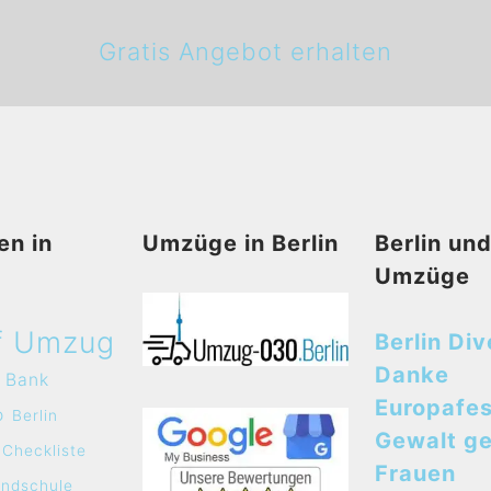
Gratis Angebot erhalten
en in
Umzüge in Berlin
Berlin un
Umzüge
f Umzug
Berlin Div
Danke
Bank
Europafes
o
Berlin
Gewalt g
Checkliste
Frauen
undschule