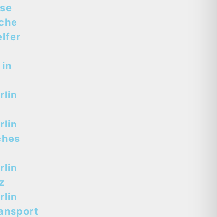
sse
sche
lfer
 in
lin
lin
ches
lin
z
lin
ansport