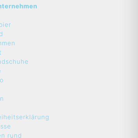
nternehmen
pier
d
mmen
t
ndschuhe
e
to
en
eiheitserklärung
asse
en rund