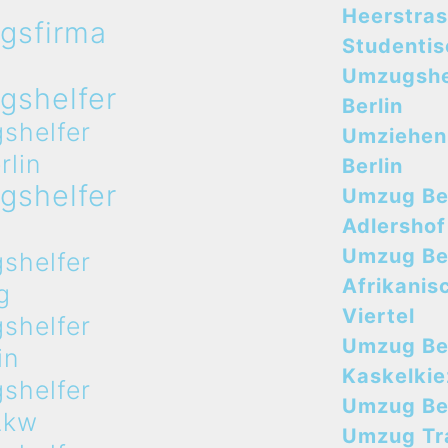
Heerstra
gsfirma
Studenti
n
Umzugshe
gshelfer
Berlin
shelfer
Umziehen
rlin
Berlin
gshelfer
Umzug Ber
n
Adlershof
Umzug Ber
shelfer
Afrikanis
g
Viertel
shelfer
Umzug Ber
in
Kaskelkie
shelfer
Umzug Ber
Lkw
Umzug Tr