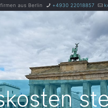
irmen aus Berlin
+4930 22018857
k
kosten ste