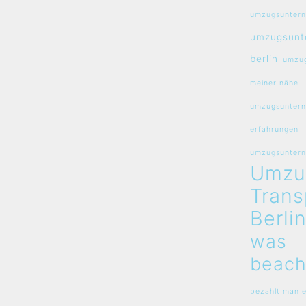
umzugsuntern
umzugsunt
berlin
umzug
meiner nähe
umzugsuntern
erfahrungen
umzugsunterne
Umzu
Trans
Berli
was
beach
bezahlt man e