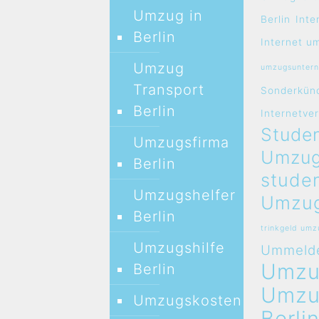
Umzug in
Berlin
Inte
Berlin
Internet u
Umzug
umzugsunter
Transport
Sonderkün
Berlin
Internetve
Studen
Umzugsfirma
Umzug
Berlin
stude
Umzugshelfer
Umzug
Berlin
trinkgeld um
Umzugshilfe
Ummeld
Umz
Berlin
Umz
Umzugskosten
Berli