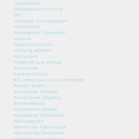
Gasanbieter
Gebäudeversicherung
GEZ
Günstige Umzugswagen
Halteverbot
Handwerker Checkliste
Hausrat
Haustiertransport
Heizung ablesen
Heizungen
Hinweise zum Umzug
Impressum
Kabelanschluss
Kfz ummelden / Auto ummelden
Konten ändern
Kostenlose Anfrage
Kostenloses Angebot
Krankenkasse
Kreiswehrersatzamt
Kreppband, Klebeband
Medikamente
Mieten von Fahrzeugen
Mietvertrag Checkliste
Mietvertrag kündigen