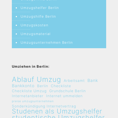
Umzugshelfer Berlin
Umzugshilfe Berlin
Umzugskosten
Umzugsmaterial
Umzugsunternehmen Berlin
Umziehen in Berlin:
Ablauf Umzug
Bank
Arbeitsamt
Bankkonto
Berlin
Checkliste
Checkliste Umzug
Grundschule Berlin
Internetanbieter
Internet ummelden
preise umzugsunternehmen
Sonderkündigung Internetvertrag
Studenen als Umzugshelfer
studentische Umzugshelfer