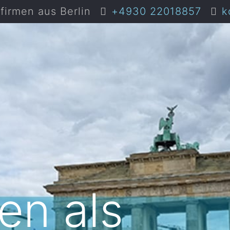
irmen aus Berlin
+4930 22018857
k
en als