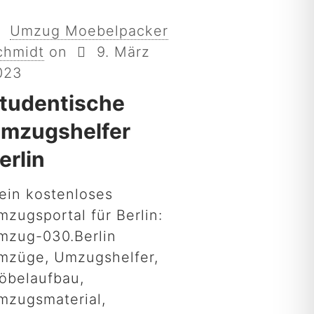
Umzug Moebelpacker
chmidt
on
9. März
023
tudentische
mzugshelfer
erlin
ein kostenloses
mzugsportal für Berlin:
mzug-030.Berlin
mzüge, Umzugshelfer,
öbelaufbau,
mzugsmaterial,