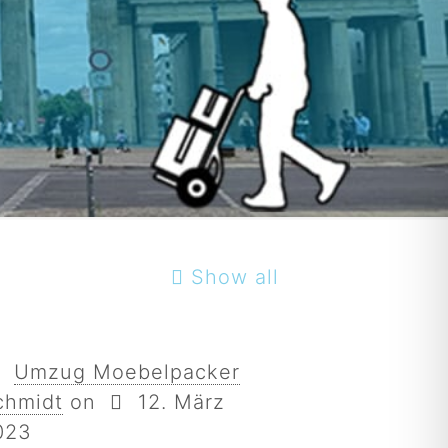
Show all
Umzug Moebelpacker
chmidt
on
12. März
023