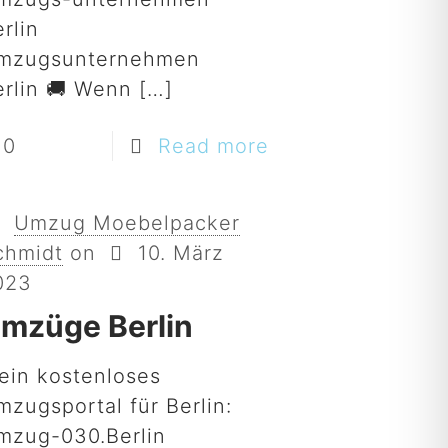
rlin
mzugsunternehmen
erlin 🚚 Wenn
[…]
0
Read more
Umzug Moebelpacker
chmidt
on
10. März
023
mzüge Berlin
ein kostenloses
mzugsportal für Berlin:
mzug-030.Berlin