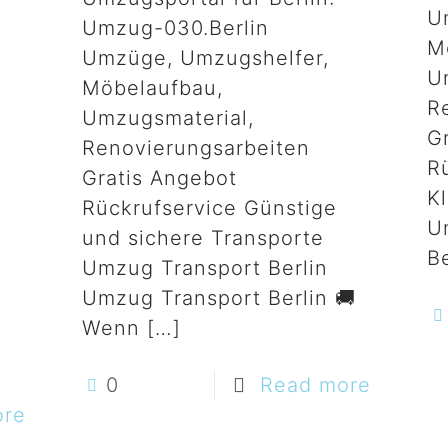
U
Umzug-030.Berlin
M
Umzüge, Umzugshelfer,
U
Möbelaufbau,
R
Umzugsmaterial,
G
Renovierungsarbeiten
R
Gratis Angebot
K
Rückrufservice Günstige
U
und sichere Transporte
Be
Umzug Transport Berlin
Umzug Transport Berlin 🚚
Wenn
[…]
0
Read more
ore