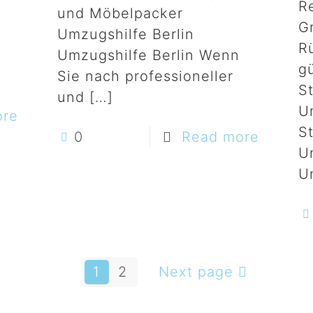
R
und Möbelpacker
G
Umzugshilfe Berlin
R
Umzugshilfe Berlin Wenn
gü
Sie nach professioneller
S
und
[…]
U
ore
S
0
Read more
U
U
1
2
Next page