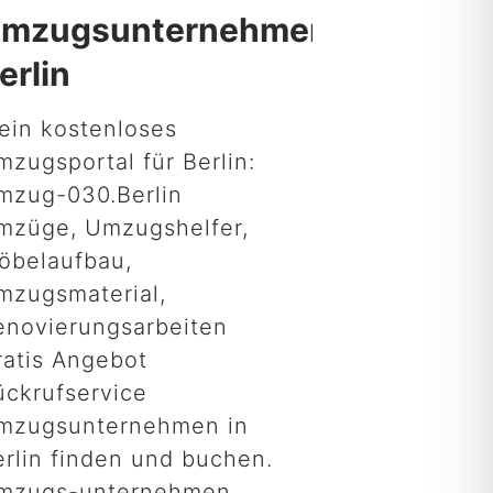
mzugsunternehmen
erlin
ein kostenloses
mzugsportal für Berlin:
mzug-030.Berlin
mzüge, Umzugshelfer,
öbelaufbau,
mzugsmaterial,
enovierungsarbeiten
ratis Angebot
ückrufservice
mzugsunternehmen in
erlin finden und buchen.
mzugs-unternehmen