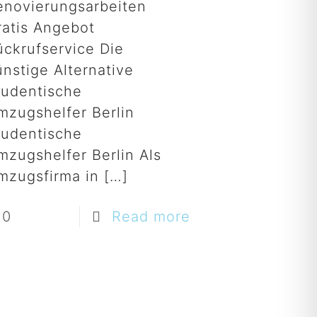
enovierungsarbeiten
ratis Angebot
ückrufservice Die
nstige Alternative
tudentische
mzugshelfer Berlin
tudentische
mzugshelfer Berlin Als
mzugsfirma in
[…]
0
Read more