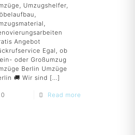
mzüge, Umzugshelfer,
öbelaufbau,
mzugsmaterial,
enovierungsarbeiten
ratis Angebot
ückrufservice Egal, ob
lein- oder Großumzug
mzüge Berlin Umzüge
rlin 🚚 Wir sind
[…]
0
Read more