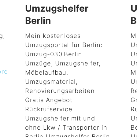
g
Umzugshelfer
U
Berlin
B
g,
Mein kostenloses
M
Umzugsportal für Berlin:
U
Umzug-030.Berlin
U
Umzüge, Umzugshelfer,
U
ore
Möbelaufbau,
M
Umzugsmaterial,
U
Renovierungsarbeiten
R
Gratis Angebot
G
Rückrufservice
R
Umzugshelfer mit und
U
ohne Lkw / Transporter in
B
Berlin Umzugshelfer Berlin
U