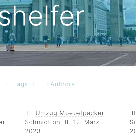
helfer
Tags
Authors
Umzug Moebelpacker
er
Schmidt
on
12. März
S
2023
2