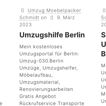
Umzug Moebelpacker
Schmidt
on
9. März
S
2023
2
Umzugshilfe Berlin
S
U
Mein kostenloses
B
Umzugsportal für Berlin:
Umzug-030.Berlin
M
Umzüge, Umzugshelfer,
U
Möbelaufbau,
U
Umzugsmaterial,
U
Renovierungsarbeiten
M
Gratis Angebot
U
te
Rückrufservice Transporte