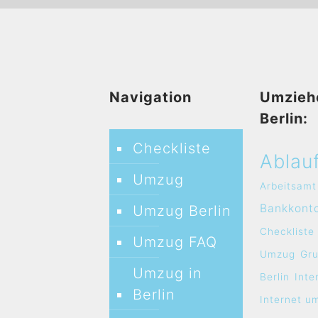
Navigation
Umzieh
Berlin:
Checkliste
Ablau
Umzug
Arbeitsamt
Bankkont
Umzug Berlin
Checkliste
Umzug FAQ
Umzug
Gr
Umzug in
Berlin
Inte
Berlin
Internet u