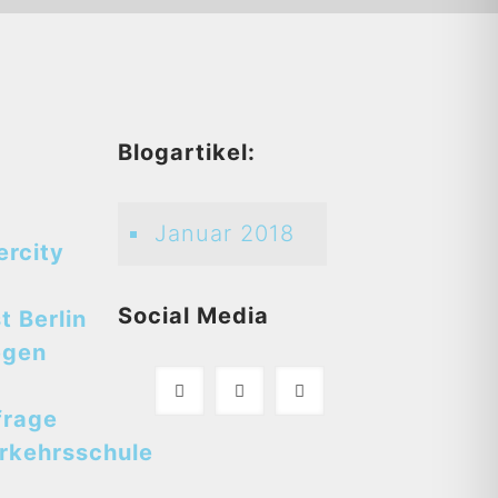
d
Blogartikel:
Januar 2018
ercity
Social Media
t Berlin
egen
frage
rkehrsschule