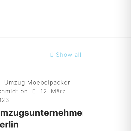
Show all
Umzug Moebelpacker
chmidt
on
12. März
023
mzugsunternehmen
erlin