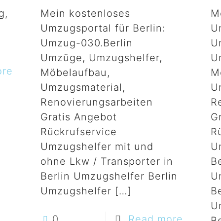
g,
Mein kostenloses
M
Umzugsportal für Berlin:
U
Umzug-030.Berlin
U
Umzüge, Umzugshelfer,
U
ore
Möbelaufbau,
M
Umzugsmaterial,
U
Renovierungsarbeiten
R
Gratis Angebot
G
Rückrufservice
R
Umzugshelfer mit und
U
ohne Lkw / Transporter in
B
Berlin Umzugshelfer Berlin
U
Umzugshelfer
[…]
Be
U
0
Read more
B