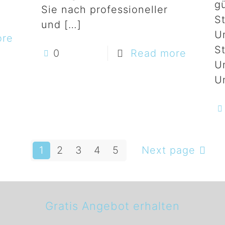
gü
Sie nach professioneller
S
und
[…]
U
ore
S
0
Read more
U
U
1
2
3
4
5
Next page
Gratis Angebot erhalten