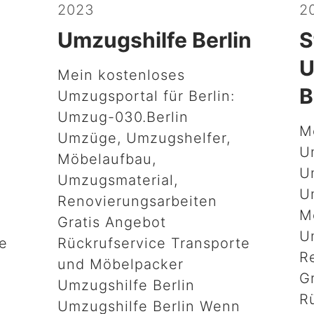
2023
2
Umzugshilfe Berlin
S
U
Mein kostenloses
B
Umzugsportal für Berlin:
Umzug-030.Berlin
M
Umzüge, Umzugshelfer,
U
Möbelaufbau,
U
Umzugsmaterial,
U
Renovierungsarbeiten
M
Gratis Angebot
U
te
Rückrufservice Transporte
R
und Möbelpacker
G
Umzugshilfe Berlin
R
Umzugshilfe Berlin Wenn