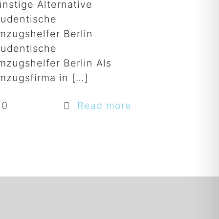
nstige Alternative
tudentische
mzugshelfer Berlin
tudentische
mzugshelfer Berlin Als
mzugsfirma in
[…]
0
Read more