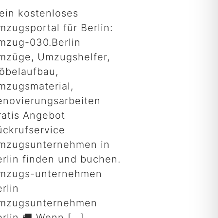
ein kostenloses
mzugsportal für Berlin:
mzug-030.Berlin
mzüge, Umzugshelfer,
öbelaufbau,
mzugsmaterial,
enovierungsarbeiten
ratis Angebot
ückrufservice
mzugsunternehmen in
erlin finden und buchen.
mzugs-unternehmen
rlin
mzugsunternehmen
erlin 🚚 Wenn
[…]