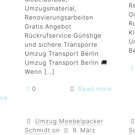
R
Umzugsmaterial,
G
Renovierungsarbeiten
R
Gratis Angebot
K
Rückrufservice Günstige
U
und sichere Transporte
Be
Umzug Transport Berlin
Umzug Transport Berlin 🚚
Wenn
[…]
0
Read more
ore
Umzug Moebelpacker
Schmidt
on
9. März
S