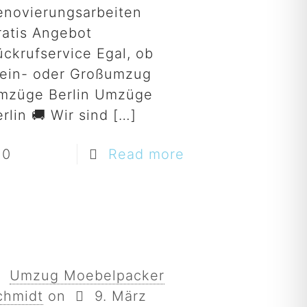
enovierungsarbeiten
ratis Angebot
ückrufservice Egal, ob
lein- oder Großumzug
mzüge Berlin Umzüge
rlin 🚚 Wir sind
[…]
0
Read more
Umzug Moebelpacker
chmidt
on
9. März