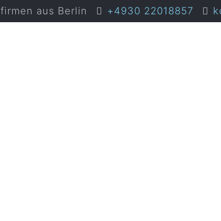
irmen aus Berlin
+4930 22018857
k
Transport 