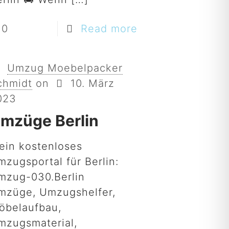
0
Read more
Umzug Moebelpacker
chmidt
on
10. März
023
mzüge Berlin
ein kostenloses
mzugsportal für Berlin:
mzug-030.Berlin
mzüge, Umzugshelfer,
öbelaufbau,
mzugsmaterial,