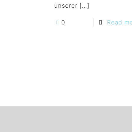
unserer
[…]
0
Read m