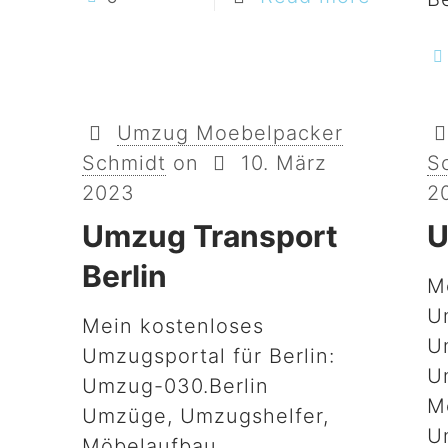
Umzug Moebelpacker
Schmidt
on
10. März
S
2023
2
Umzug Transport
U
Berlin
M
U
Mein kostenloses
U
Umzugsportal für Berlin:
U
Umzug-030.Berlin
M
Umzüge, Umzugshelfer,
U
Möbelaufbau,