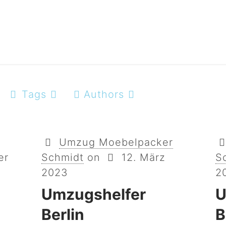
Tags
Authors
Umzug Moebelpacker
er
Schmidt
on
12. März
S
2023
2
g
Umzugshelfer
U
Berlin
B