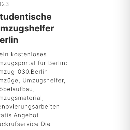
023
tudentische
mzugshelfer
erlin
ein kostenloses
mzugsportal für Berlin:
mzug-030.Berlin
mzüge, Umzugshelfer,
öbelaufbau,
mzugsmaterial,
enovierungsarbeiten
ratis Angebot
ückrufservice Die