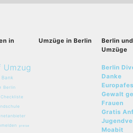
en in
Umzüge in Berlin
Berlin un
Umzüge
f Umzug
Berlin Div
Danke
Bank
Europafes
o
Berlin
Gewalt g
Checkliste
Frauen
undschule
Gratis An
rnetanbieter
Jugendve
mmelden
preise
Moabit