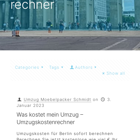
rechner
Categories
Tags
Authors
Show all
Umzug Moebelpacker Schmidt
on
3.
Januar 2023
Was kostet mein Umzug –
Umzugskostenrechner
Umzugskosten für Berlin sofort berechnen
Berechnen Sie jetzt kostenlose wie viel € Ihr