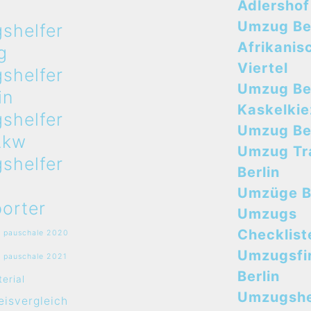
n
Adlershof
Umzug Ber
shelfer
Afrikanis
g
Viertel
shelfer
Umzug Ber
in
Kaskelkie
shelfer
Umzug Ber
Lkw
Umzug Tr
shelfer
Berlin
Umzüge B
orter
Umzugs
Checklist
 pauschale 2020
Umzugsfi
 pauschale 2021
Berlin
erial
Umzugshe
isvergleich