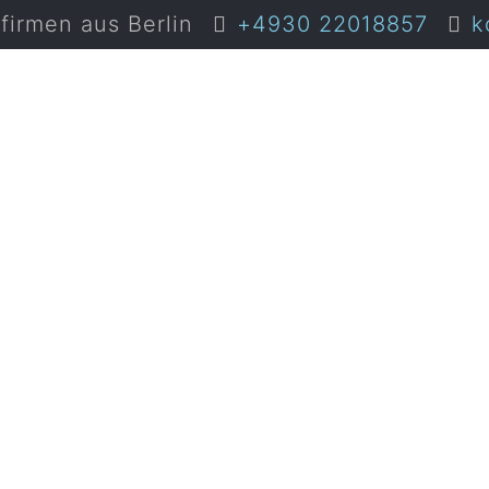
irmen aus Berlin
+4930 22018857
k
ge