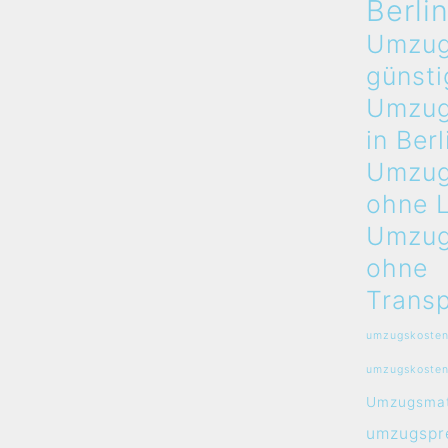
Berli
Umzug
günsti
Umzug
in Berl
Umzug
ohne 
Umzug
ohne
Transp
umzugskosten
umzugskosten
Umzugsmat
umzugspre