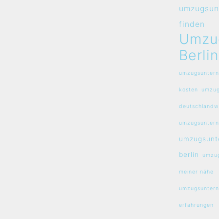
umzugsun
finden
Umzu
Berlin
umzugsuntern
kosten
umzug
deutschlandw
umzugsuntern
umzugsunt
berlin
umzug
meiner nähe
umzugsuntern
erfahrungen