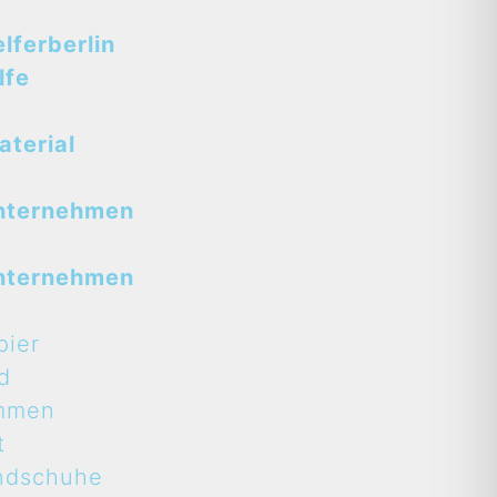
ferberlin
lfe
terial
nternehmen
nternehmen
pier
d
mmen
t
ndschuhe