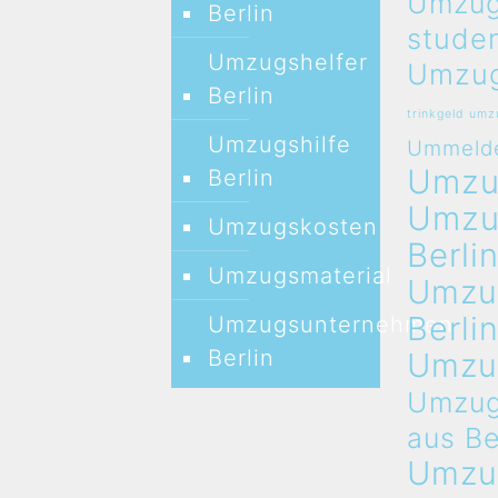
Umzug
Berlin
stude
Umzugshelfer
Umzug
Berlin
trinkgeld um
Umzugshilfe
Ummeld
Umz
Berlin
Umz
Umzugskosten
Berli
Umzugsmaterial
Umzu
Berli
Umzugsunternehmen
Berlin
Umzu
Umzug
aus Be
Umzu