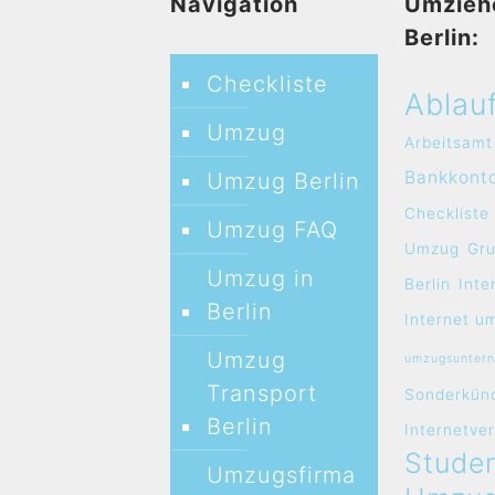
Navigation
Umzieh
Berlin:
Checkliste
Ablau
Umzug
Arbeitsamt
Bankkont
Umzug Berlin
Checkliste
Umzug FAQ
Umzug
Gr
Umzug in
Berlin
Inte
Berlin
Internet u
Umzug
umzugsunter
Transport
Sonderkün
Berlin
Internetve
Studen
Umzugsfirma