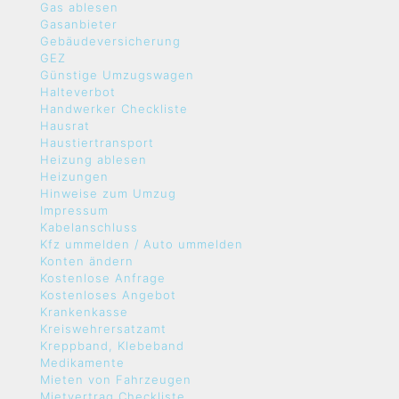
Gas ablesen
Gasanbieter
Gebäudeversicherung
GEZ
Günstige Umzugswagen
Halteverbot
Handwerker Checkliste
Hausrat
Haustiertransport
Heizung ablesen
Heizungen
Hinweise zum Umzug
Impressum
Kabelanschluss
Kfz ummelden / Auto ummelden
Konten ändern
Kostenlose Anfrage
Kostenloses Angebot
Krankenkasse
Kreiswehrersatzamt
Kreppband, Klebeband
Medikamente
Mieten von Fahrzeugen
Mietvertrag Checkliste