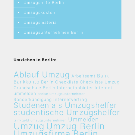
Umzugshilfe Berlin
Umzugskosten
Umzugsmaterial
Umzugsunternehmen Berlin
Umziehen in Berlin:
Ablauf Umzug
Bank
Arbeitsamt
Bankkonto
Berlin
Checkliste
Checkliste Umzug
Grundschule Berlin
Internetanbieter
Internet
ummelden
preise umzugsunternehmen
Sonderkündigung Internetvertrag
Studenen als Umzugshelfer
studentische Umzugshelfer
Ummelden
trinkgeld umzugsunternehmen
Umzug
Umzug Berlin
Umzugsfirma Berlin