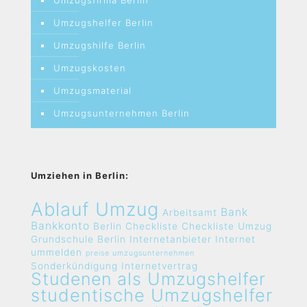
Umzugsfirma Berlin
Umzugshelfer Berlin
Umzugshilfe Berlin
Umzugskosten
Umzugsmaterial
Umzugsunternehmen Berlin
Umziehen in Berlin:
Ablauf Umzug
Bank
Arbeitsamt
Bankkonto
Berlin
Checkliste
Checkliste Umzug
Grundschule Berlin
Internetanbieter
Internet
ummelden
preise umzugsunternehmen
Sonderkündigung Internetvertrag
Studenen als Umzugshelfer
studentische Umzugshelfer