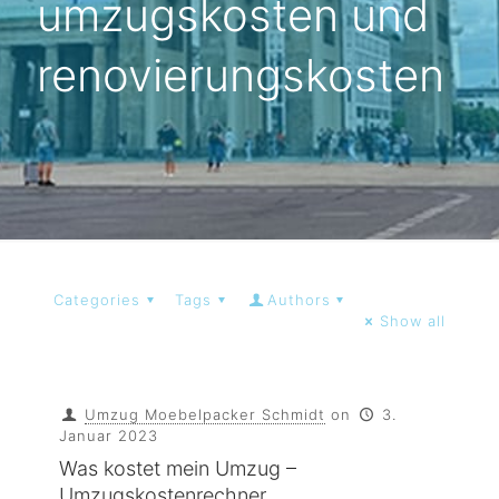
umzugskosten und
renovierungskosten
Categories
Tags
Authors
Show all
Umzug Moebelpacker Schmidt
on
3.
Januar 2023
Was kostet mein Umzug –
Umzugskostenrechner