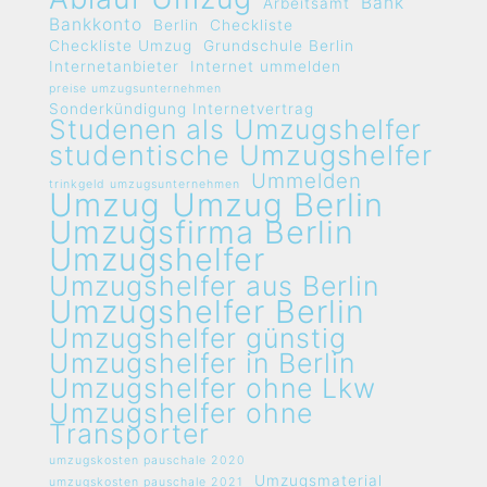
Bank
Arbeitsamt
Bankkonto
Berlin
Checkliste
Checkliste Umzug
Grundschule Berlin
Internetanbieter
Internet ummelden
preise umzugsunternehmen
Sonderkündigung Internetvertrag
Studenen als Umzugshelfer
studentische Umzugshelfer
Ummelden
trinkgeld umzugsunternehmen
Umzug
Umzug Berlin
Umzugsfirma Berlin
Umzugshelfer
Umzugshelfer aus Berlin
Umzugshelfer Berlin
Umzugshelfer günstig
Umzugshelfer in Berlin
Umzugshelfer ohne Lkw
Umzugshelfer ohne
Transporter
umzugskosten pauschale 2020
Umzugsmaterial
umzugskosten pauschale 2021