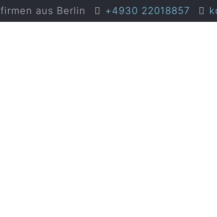
irmen aus Berlin
+4930 22018857
k
kosten ha