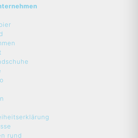
nternehmen
pier
d
mmen
t
ndschuhe
e
to
en
eiheitserklärung
asse
en rund