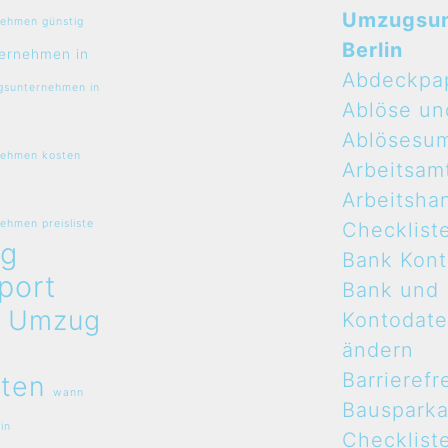
Umzugsu
ehmen günstig
Berlin
ernehmen in
Abdeckpa
sunternehmen in
Ablöse un
Ablösesu
ehmen kosten
Arbeitsam
Arbeitsha
hmen preisliste
Checklist
g
Bank Kon
port
Bank und
n
Umzug
Kontodat
ändern
Barrierefr
ten
wann
Bauspark
in
Checklist