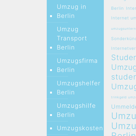
Umzug in
Berlin
Inte
Berlin
Internet u
Umzug
umzugsunter
Transport
Sonderkün
Berlin
Internetve
Studen
Umzugsfirma
Umzug
Berlin
stude
Umzugshelfer
Umzug
Berlin
trinkgeld um
Umzugshilfe
Ummeld
Umz
Berlin
Umz
Umzugskosten
Berli