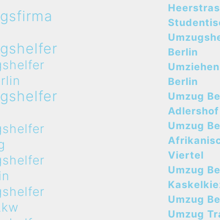
Heerstra
gsfirma
Studenti
n
Umzugshe
gshelfer
Berlin
shelfer
Umziehen
rlin
Berlin
gshelfer
Umzug Ber
n
Adlershof
Umzug Ber
shelfer
Afrikanis
g
Viertel
shelfer
Umzug Ber
in
Kaskelkie
shelfer
Umzug Ber
Lkw
Umzug Tr