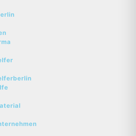
erlin
en
rma
lfer
ferberlin
lfe
terial
nternehmen