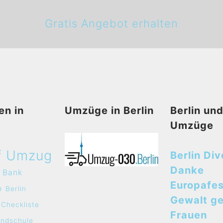
Gratis Angebot erhalten
en in
Umzüge in Berlin
Berlin un
Umzüge
f Umzug
Berlin Div
Danke
Bank
Europafes
o
Berlin
Gewalt g
Checkliste
Frauen
undschule