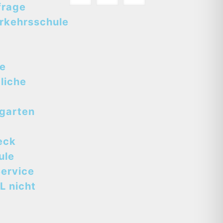
frage
rkehrsschule
se
liche
tgarten
eck
ule
ervice
L nicht