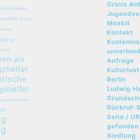
Gratis An
rnetanbieter
Jugendve
mmelden
preise
Moabit
nehmen
Kontakt
digung
Kostenlo
rtrag
unverbind
en als
Anfrage
shelfer
Kulturlus
ntische
Berlin
shelfer
Ludwig H
Grundsch
zugsunternehmen
Rückruf-S
en
Seite / UR
ug
gefunden
ug
Siedlung
n