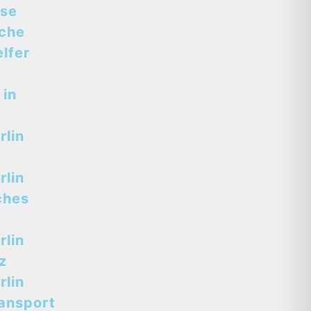
sse
sche
lfer
 in
lin
lin
ches
lin
z
lin
ansport