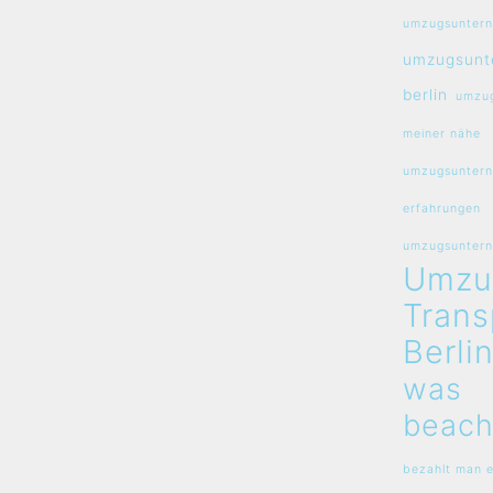
umzugsuntern
umzugsunt
berlin
umzug
meiner nähe
umzugsuntern
erfahrungen
umzugsunterne
Umzu
Trans
Berli
was
beach
bezahlt man e