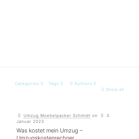
umzugskosten
antrag
Categories
Tags
Authors
Show all
Umzug Moebelpacker Schmidt
on
3.
Januar 2023
Was kostet mein Umzug –
Umzugskostenrechner