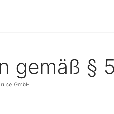
n gemäß § 
 Kruse GmbH
w