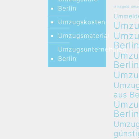
Berlin
trinkgeld um
Ummeld
Umzugskosten
Umz
Umz
Umzugsmaterial
Berli
Umzugsunternehmen
Umzu
Berlin
Berli
Umzu
Umzug
aus Be
Umzu
Berli
Umzug
günsti