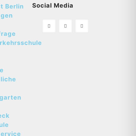
Social Media
t Berlin
egen
frage
rkehrsschule
se
liche
tgarten
eck
ule
ervice