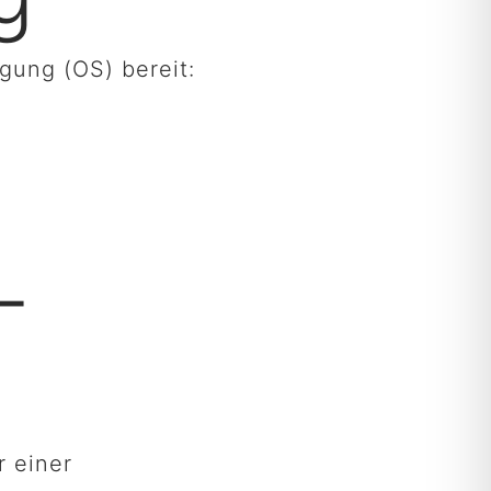
gung (OS) bereit:
­
r einer