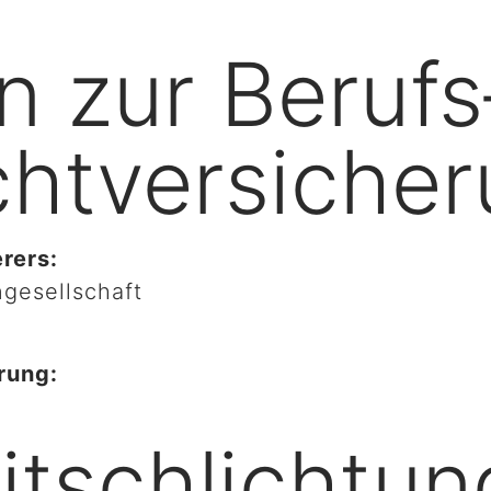
 zur Berufs
cht­versiche
rers:
ngesellschaft
rung:
itschlichtun