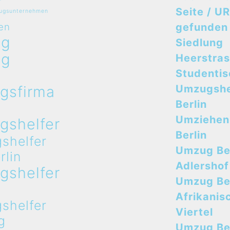
Seite / UR
zugsunternehmen
en
gefunden
ug
Siedlung
ug
Heerstra
n
Studenti
gsfirma
Umzugshe
n
Berlin
Umziehen
gshelfer
Berlin
shelfer
Umzug Ber
rlin
Adlershof
gshelfer
Umzug Ber
n
Afrikanis
shelfer
Viertel
g
Umzug Ber