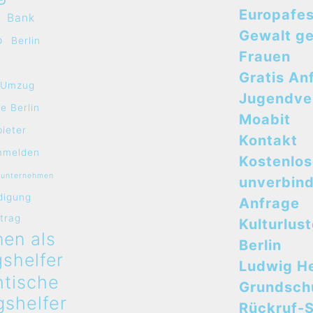
Europafes
Bank
Gewalt g
o
Berlin
Frauen
Gratis An
e Umzug
Jugendve
e Berlin
Moabit
bieter
Kontakt
mmelden
Kostenlo
sunternehmen
unverbind
digung
Anfrage
rtrag
Kulturlus
en als
Berlin
shelfer
Ludwig H
ntische
Grundsch
shelfer
Rückruf-S