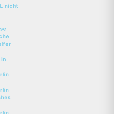
L nicht
sse
sche
lfer
 in
lin
lin
ches
lin