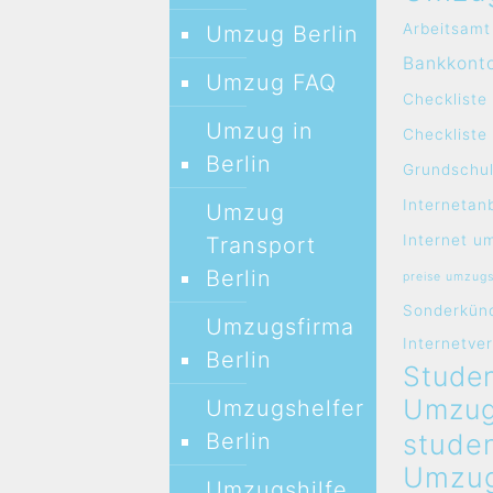
Arbeitsamt
Umzug Berlin
Bankkont
Umzug FAQ
Checkliste
Umzug in
Checklist
Berlin
Grundschul
Internetan
Umzug
Internet u
Transport
Berlin
preise umzug
Sonderkün
Umzugsfirma
Internetve
Berlin
Studen
Umzug
Umzugshelfer
stude
Berlin
Umzug
Umzugshilfe