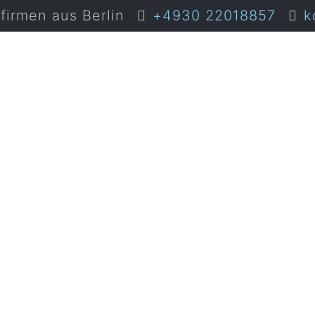
irmen aus Berlin
+4930 22018857
k
sum