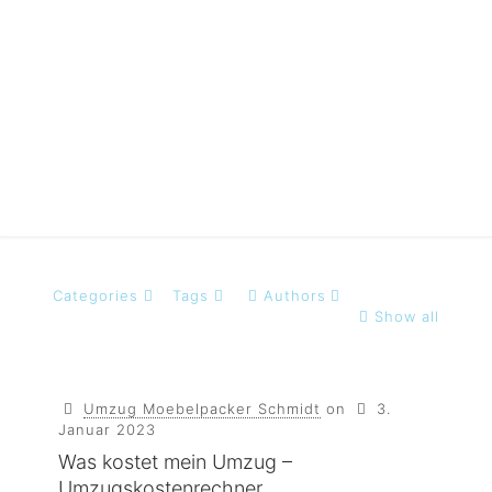
steuer pauschale
2020
Categories
Tags
Authors
Show all
Umzug Moebelpacker Schmidt
on
3.
Januar 2023
Was kostet mein Umzug –
Umzugskostenrechner