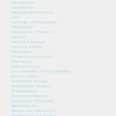
Gas ablesen
Gasanbieter
Gebäudeversicherung
GEZ
Günstige Umzugswagen
Halteverbot
Handwerker Checkliste
Hausrat
Haustiertransport
Heizung ablesen
Heizungen
Hinweise zum Umzug
Impressum
Kabelanschluss
Kfz ummelden / Auto ummelden
Konten ändern
Kostenlose Anfrage
Kostenloses Angebot
Krankenkasse
Kreiswehrersatzamt
Kreppband, Klebeband
Medikamente
Mieten von Fahrzeugen
Mietvertrag Checkliste