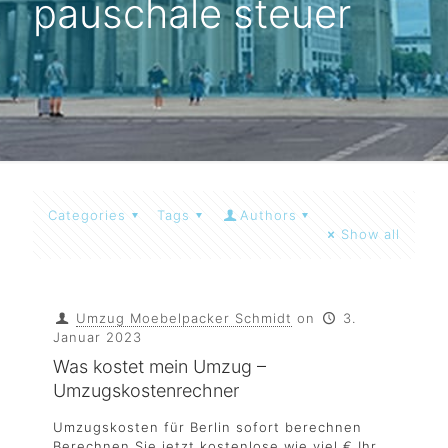
pauschale steuer
Categories
Tags
Authors
Show all
Umzug Moebelpacker Schmidt
on
3.
Januar 2023
Was kostet mein Umzug –
Umzugskostenrechner
Umzugskosten für Berlin sofort berechnen
Berechnen Sie jetzt kostenlose wie viel € Ihr