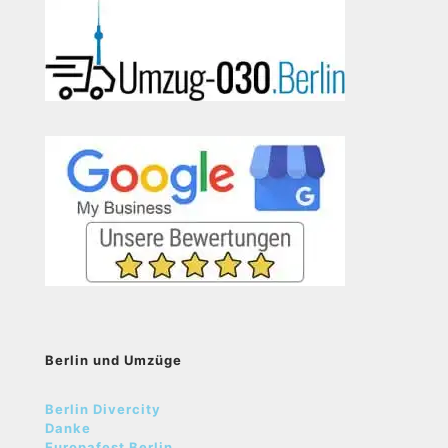
Berlin und Umzüge
Berlin Divercity
Danke
Europafest Berlin