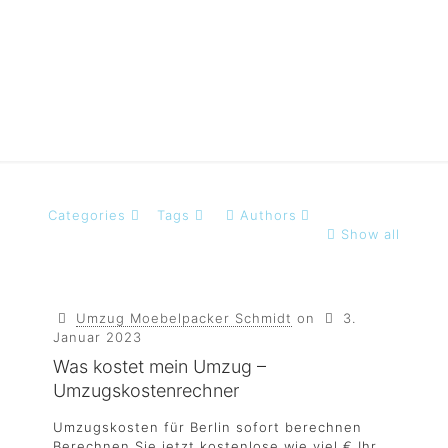
4
Categories
Tags
Authors
Show all
Umzug Moebelpacker Schmidt
on
3.
Januar 2023
Was kostet mein Umzug –
Umzugskostenrechner
Umzugskosten für Berlin sofort berechnen
Berechnen Sie jetzt kostenlose wie viel € Ihr