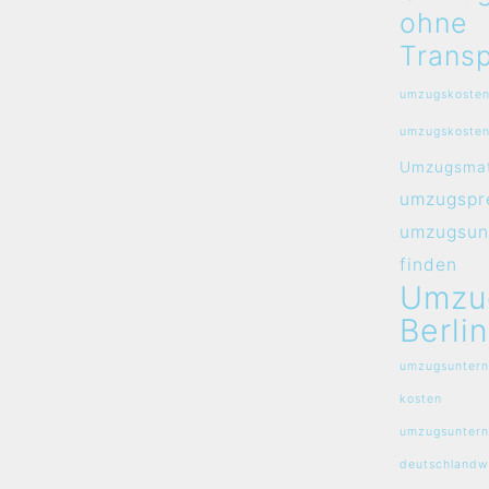
ohne
Transp
umzugskosten
umzugskosten
Umzugsmat
umzugspre
umzugsun
finden
Umzu
Berlin
umzugsuntern
kosten
umzugsunter
deutschlandw