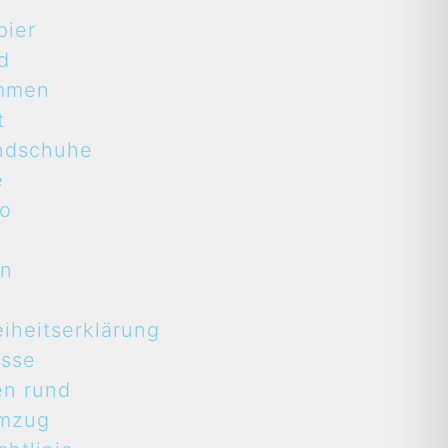
pier
d
mmen
t
ndschuhe
e
to
en
eiheitserklärung
asse
en rund
mzug