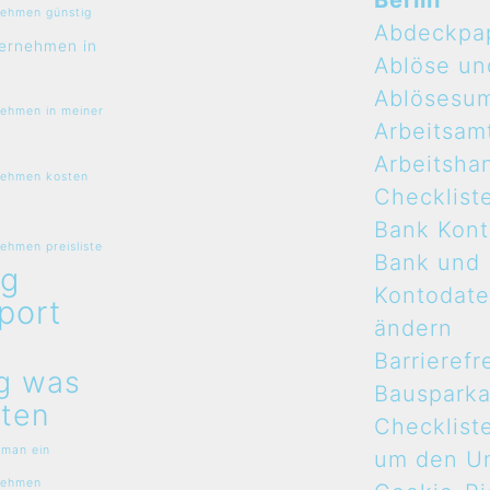
Berlin
ehmen günstig
Abdeckpa
ernehmen in
Ablöse un
Ablösesu
ehmen in meiner
Arbeitsam
Arbeitsha
ehmen kosten
Checklist
Bank Kon
hmen preisliste
Bank und
g
Kontodat
port
ändern
n
Barrierefr
g was
Bauspark
ten
Checklist
 man ein
um den U
nehmen