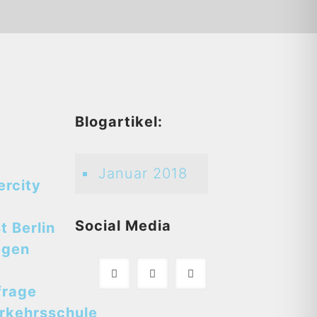
d
Blogartikel:
Januar 2018
ercity
Social Media
t Berlin
egen
frage
rkehrsschule