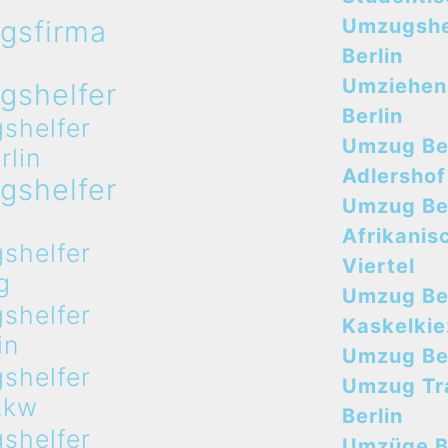
gsfirma
Umzugshe
n
Berlin
Umziehen
gshelfer
Berlin
shelfer
Umzug Ber
rlin
Adlershof
gshelfer
Umzug Ber
n
Afrikanis
shelfer
Viertel
g
Umzug Ber
shelfer
Kaskelkie
in
Umzug Ber
shelfer
Umzug Tr
Lkw
Berlin
shelfer
Umzüge B