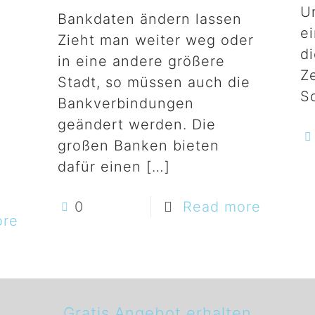
U
Bankdaten ändern lassen
e
Zieht man weiter weg oder
di
in eine andere größere
Z
Stadt, so müssen auch die
S
Bankverbindungen
geändert werden. Die
n
großen Banken bieten
dafür einen
[…]
0
Read more
ore
Gratis Angebot erhalten