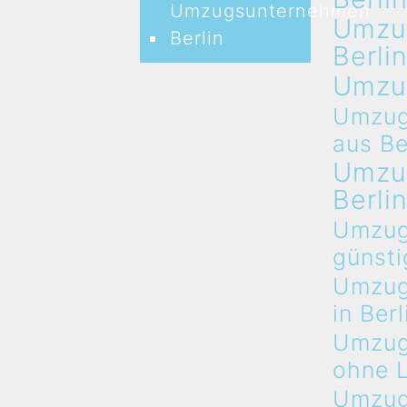
Umzugsunternehmen
Umzu
Berlin
Berli
Umzu
Umzug
aus Be
Umzu
Berli
Umzug
günsti
Umzug
in Berl
Umzug
ohne 
Umzug