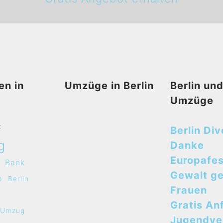
en in
Umzüge in Berlin
Berlin un
Umzüge
f
Berlin Div
g
Danke
Europafes
Bank
Gewalt g
o
Berlin
Frauen
Gratis An
e Umzug
Jugendve