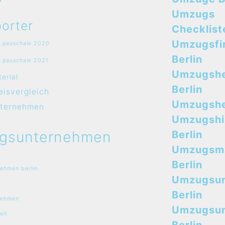
Umzugs
orter
Checklist
Umzugsfi
 pauschale 2020
Berlin
 pauschale 2021
Umzugshe
erial
Berlin
isvergleich
Umzugshel
ternehmen
Umzugshi
gsunternehmen
Berlin
Umzugsma
Berlin
ehmen berlin
Umzugsu
Berlin
nehmen
Umzugsu
eit