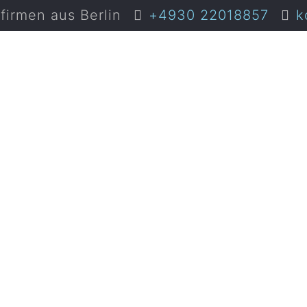
irmen aus Berlin
+4930 22018857
k