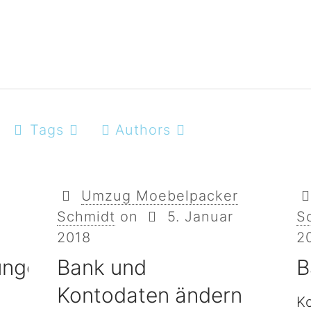
Tags
Authors
Umzug Moebelpacker
Schmidt
on
5. Januar
S
2018
2
ungen
Bank und
B
Kontodaten ändern
K