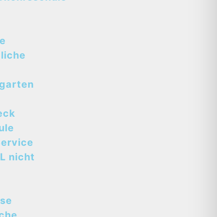
se
liche
tgarten
eck
ule
ervice
L nicht
sse
sche