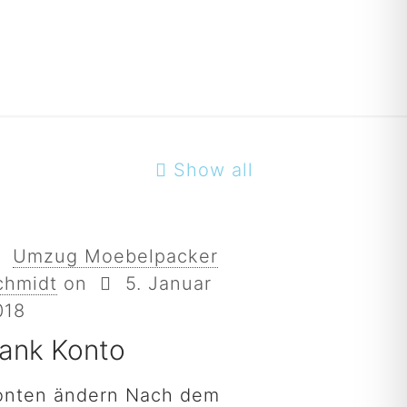
Show all
Umzug Moebelpacker
chmidt
on
5. Januar
018
ank Konto
onten ändern Nach dem