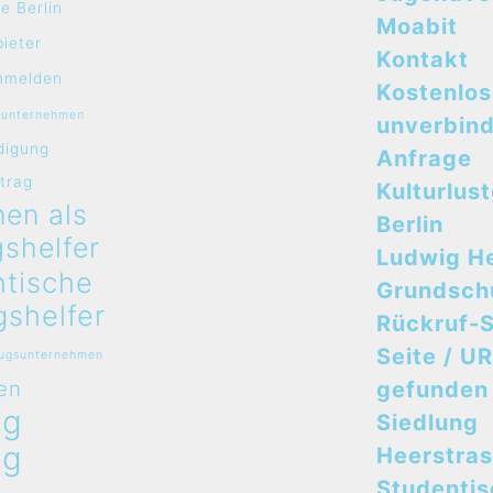
e Berlin
Moabit
bieter
Kontakt
mmelden
Kostenlo
sunternehmen
unverbind
digung
Anfrage
rtrag
Kulturlus
en als
Berlin
shelfer
Ludwig H
ntische
Grundsch
shelfer
Rückruf-S
Seite / UR
zugsunternehmen
en
gefunden
ug
Siedlung
ug
Heerstra
n
Studenti