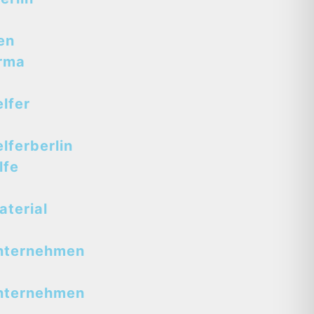
en
rma
lfer
ferberlin
lfe
terial
nternehmen
nternehmen