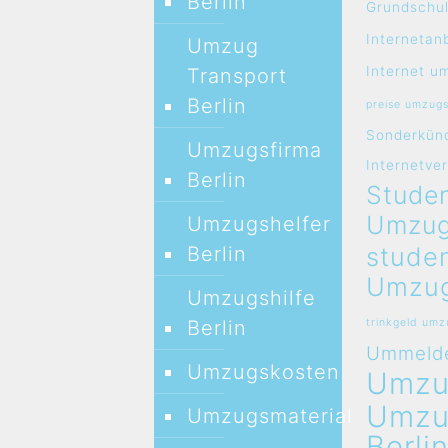
Berlin
Grundschul
Internetan
Umzug
Internet u
Transport
Berlin
preise umzug
Sonderkün
Umzugsfirma
Internetve
Berlin
Studen
Umzug
Umzugshelfer
stude
Berlin
Umzug
Umzugshilfe
Berlin
trinkgeld um
Ummeld
Umzugskosten
Umz
Umz
Umzugsmaterial
Berli