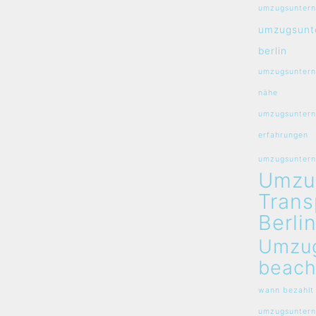
umzugsuntern
umzugsunt
berlin
umzugsuntern
nähe
umzugsuntern
erfahrungen
umzugsunterne
Umzu
Trans
Berli
Umzu
beach
wann bezahlt
umzugsunter