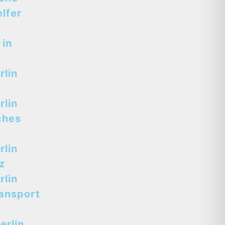
lfer
 in
lin
lin
ches
lin
z
lin
ansport
erlin