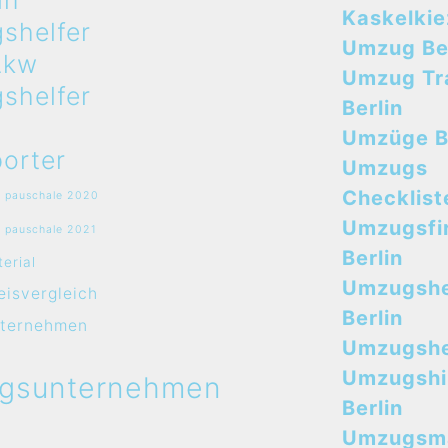
in
Kaskelkie
shelfer
Umzug Ber
Lkw
Umzug Tr
shelfer
Berlin
Umzüge B
orter
Umzugs
Checklist
 pauschale 2020
Umzugsfi
 pauschale 2021
Berlin
erial
Umzugshe
isvergleich
Berlin
ternehmen
Umzugshel
Umzugshi
gsunternehmen
Berlin
Umzugsma