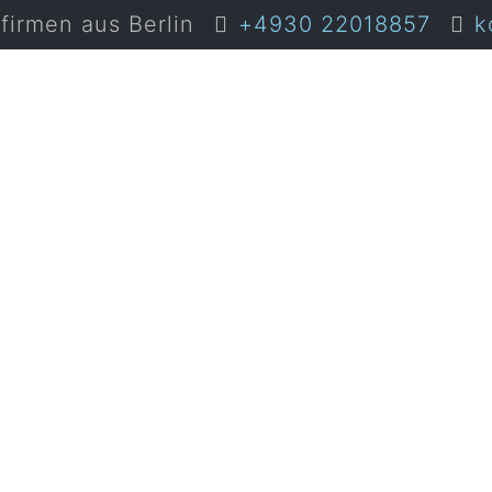
irmen aus Berlin
+4930 22018857
k
kosten als