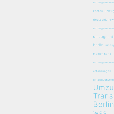
umzugsuntern
kosten
umzug
deutschlandw
umzugsuntern
umzugsunt
berlin
umzug
meiner nähe
umzugsuntern
erfahrungen
umzugsunterne
Umzu
Trans
Berli
was