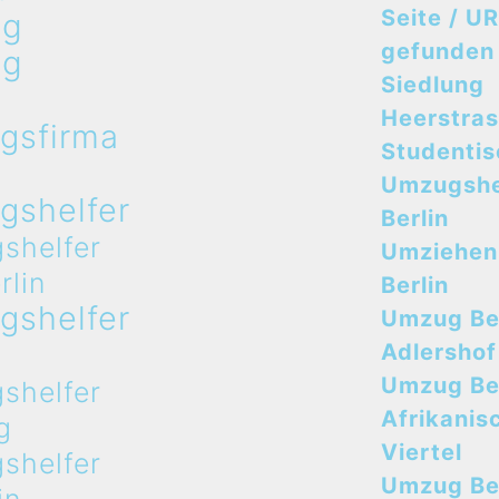
Seite / UR
ug
gefunden
ug
Siedlung
n
Heerstra
gsfirma
Studenti
n
Umzugshe
gshelfer
Berlin
shelfer
Umziehen
rlin
Berlin
gshelfer
Umzug Ber
n
Adlershof
Umzug Ber
shelfer
Afrikanis
g
Viertel
shelfer
Umzug Ber