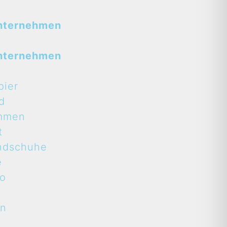
nternehmen
nternehmen
pier
d
mmen
t
ndschuhe
e
to
en