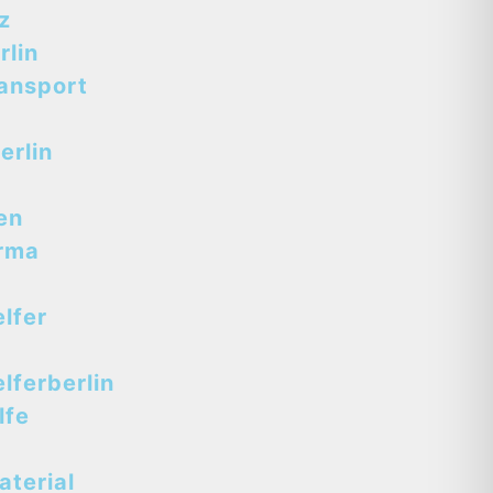
z
lin
ansport
erlin
en
rma
lfer
ferberlin
lfe
terial