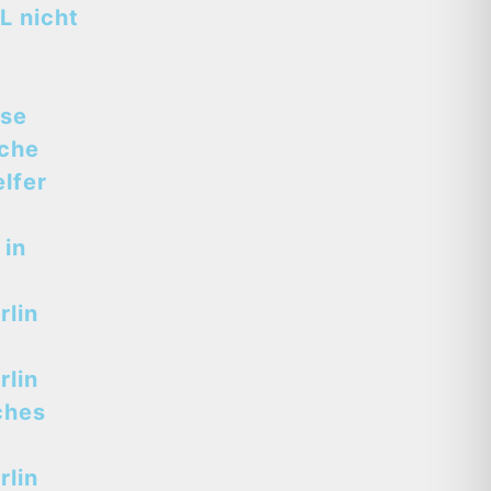
L nicht
sse
sche
lfer
 in
lin
lin
ches
lin