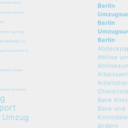
ehmen berlin
Berlin
sunternehmen
Umzugsu
Berlin
eit
Umzugsu
ehmen günstig
Berlin
ernehmen in
Abdeckpa
sunternehmen in
Ablöse un
Ablösesu
ehmen kosten
Arbeitsam
Arbeitsha
hmen preisliste
Checklist
g
Bank Kon
port
Bank und
n
Umzug
Kontodat
ändern