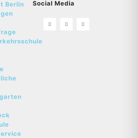
Social Media
t Berlin
egen
frage
rkehrsschule
se
liche
tgarten
eck
ule
ervice