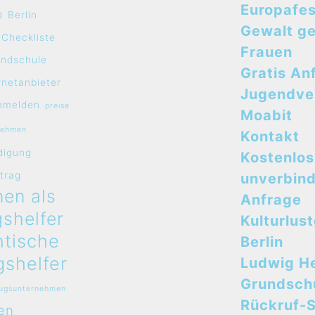
Europafes
o
Berlin
Gewalt g
Checkliste
Frauen
undschule
Gratis An
rnetanbieter
Jugendve
mmelden
preise
Moabit
nehmen
Kontakt
digung
Kostenlo
rtrag
unverbind
en als
Anfrage
shelfer
Kulturlus
ntische
Berlin
shelfer
Ludwig H
Grundsch
zugsunternehmen
Rückruf-S
en