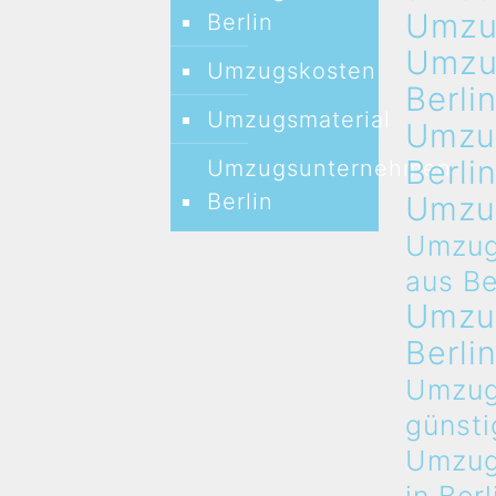
Umz
Berlin
Umz
Umzugskosten
Berli
Umzugsmaterial
Umzu
Berli
Umzugsunternehmen
Berlin
Umzu
Umzug
aus Be
Umzu
Berli
Umzug
günsti
Umzug