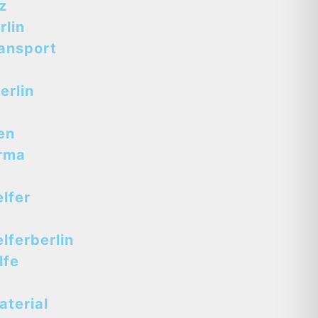
z
lin
ansport
erlin
en
rma
lfer
ferberlin
lfe
terial