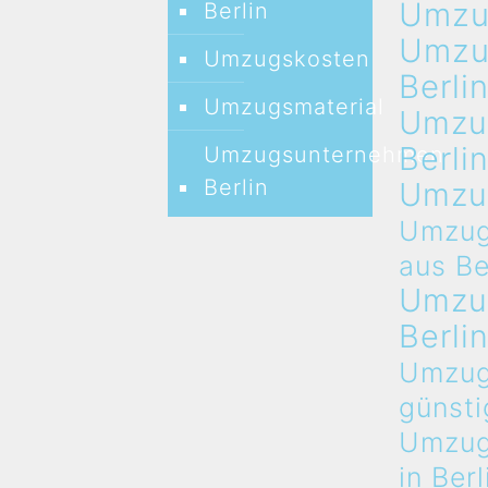
Umz
Berlin
Umz
Umzugskosten
Berli
Umzugsmaterial
Umzu
Berli
Umzugsunternehmen
Berlin
Umzu
Umzug
aus Be
Umzu
Berli
Umzug
günsti
Umzug
in Berl