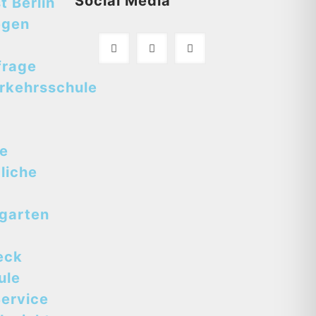
Social Media
t Berlin
egen
frage
rkehrsschule
se
liche
tgarten
eck
ule
ervice