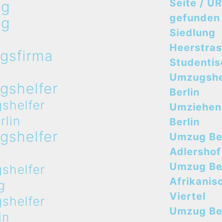
Seite / UR
ug
gefunden
ug
Siedlung
n
Heerstra
gsfirma
Studenti
n
Umzugshe
gshelfer
Berlin
shelfer
Umziehen
rlin
Berlin
gshelfer
Umzug Ber
n
Adlershof
Umzug Ber
shelfer
Afrikanis
g
Viertel
shelfer
Umzug Ber
in