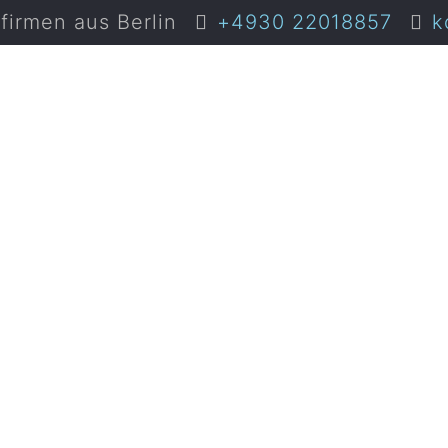
irmen aus Berlin
+4930 22018857
k
ustgarten B