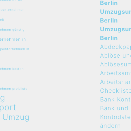
Berlin
sunternehmen
Umzugsu
Berlin
eit
Umzugsu
ehmen günstig
Berlin
ernehmen in
Abdeckpa
sunternehmen in
Ablöse un
Ablösesu
ehmen kosten
Arbeitsam
Arbeitsha
hmen preisliste
Checklist
g
Bank Kon
port
Bank und
n
Umzug
Kontodat
ändern