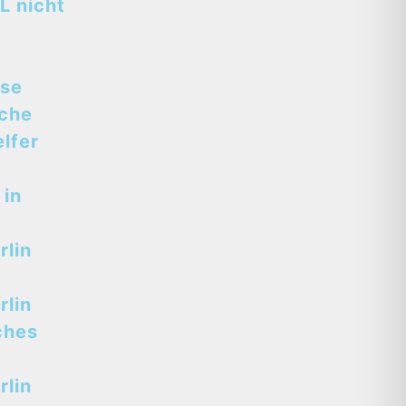
L nicht
sse
sche
lfer
 in
lin
lin
ches
lin