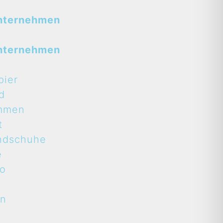
nternehmen
nternehmen
pier
d
mmen
t
ndschuhe
e
to
en