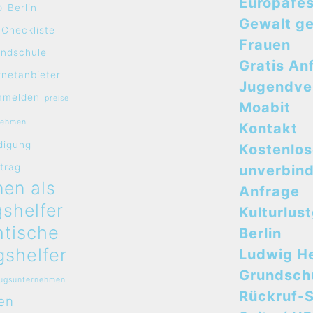
Europafes
o
Berlin
Gewalt g
Checkliste
Frauen
undschule
Gratis An
rnetanbieter
Jugendve
mmelden
preise
Moabit
nehmen
Kontakt
digung
Kostenlo
rtrag
unverbind
en als
Anfrage
shelfer
Kulturlus
ntische
Berlin
shelfer
Ludwig H
Grundsch
zugsunternehmen
Rückruf-S
en