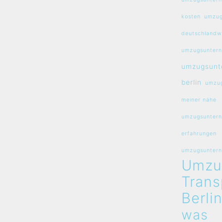
kosten
umzug
deutschlandw
umzugsuntern
umzugsunt
berlin
umzug
meiner nähe
umzugsuntern
erfahrungen
umzugsunterne
Umzu
Trans
Berli
was