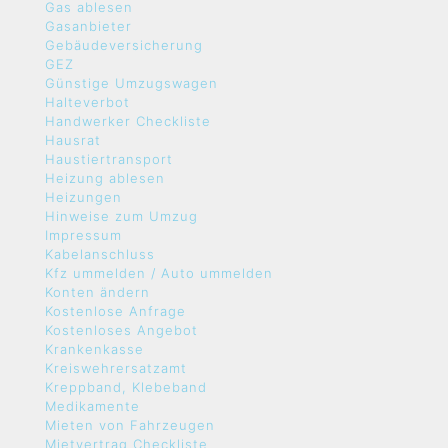
Gas ablesen
Gasanbieter
Gebäudeversicherung
GEZ
Günstige Umzugswagen
Halteverbot
Handwerker Checkliste
Hausrat
Haustiertransport
Heizung ablesen
Heizungen
Hinweise zum Umzug
Impressum
Kabelanschluss
Kfz ummelden / Auto ummelden
Konten ändern
Kostenlose Anfrage
Kostenloses Angebot
Krankenkasse
Kreiswehrersatzamt
Kreppband, Klebeband
Medikamente
Mieten von Fahrzeugen
Mietvertrag Checkliste