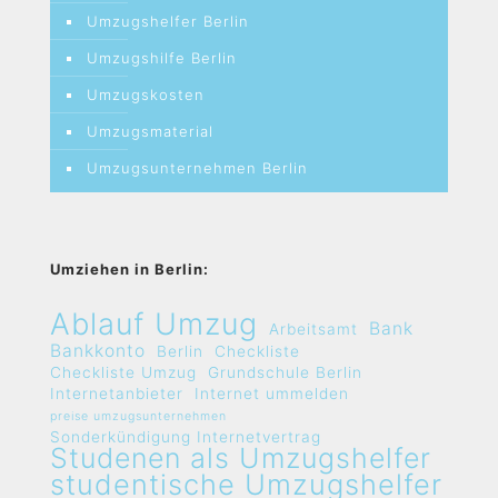
Umzugshelfer Berlin
Umzugshilfe Berlin
Umzugskosten
Umzugsmaterial
Umzugsunternehmen Berlin
Umziehen in Berlin:
Ablauf Umzug
Bank
Arbeitsamt
Bankkonto
Berlin
Checkliste
Checkliste Umzug
Grundschule Berlin
Internetanbieter
Internet ummelden
preise umzugsunternehmen
Sonderkündigung Internetvertrag
Studenen als Umzugshelfer
studentische Umzugshelfer