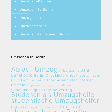
Umzugshelfer Berlin
Umzugshilfe Berlin
Umzugskosten
Umzugsmaterial
Umzugsunternehmen Berlin
Umziehen in Berlin:
Ablauf Umzug
Bank
Arbeitsamt
Bankkonto
Berlin
Checkliste
Checkliste Umzug
Grundschule Berlin
Internetanbieter
Internet
ummelden
preise umzugsunternehmen
Sonderkündigung Internetvertrag
Studenen als Umzugshelfer
studentische Umzugshelfer
Ummelden
trinkgeld umzugsunternehmen