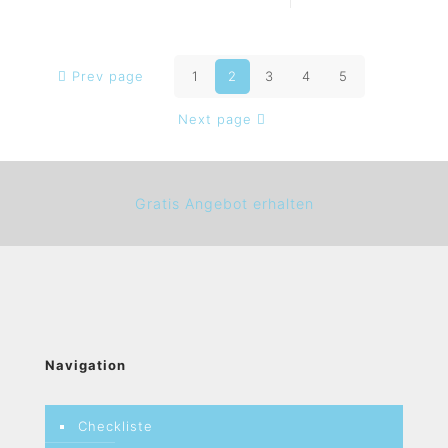
Prev page
1
2
3
4
5
Next page
Gratis Angebot erhalten
Navigation
Checkliste