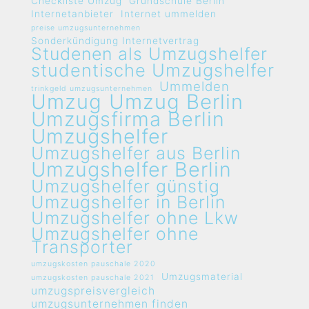
Checkliste Umzug
Grundschule Berlin
Internetanbieter
Internet ummelden
preise umzugsunternehmen
Sonderkündigung Internetvertrag
Studenen als Umzugshelfer
studentische Umzugshelfer
Ummelden
trinkgeld umzugsunternehmen
Umzug
Umzug Berlin
Umzugsfirma Berlin
Umzugshelfer
Umzugshelfer aus Berlin
Umzugshelfer Berlin
Umzugshelfer günstig
Umzugshelfer in Berlin
Umzugshelfer ohne Lkw
Umzugshelfer ohne
Transporter
umzugskosten pauschale 2020
Umzugsmaterial
umzugskosten pauschale 2021
umzugspreisvergleich
umzugsunternehmen finden