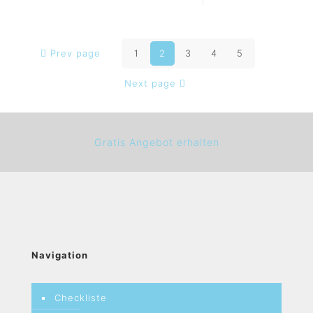
Prev page
1
2
3
4
5
Next page
Gratis Angebot erhalten
Navigation
Checkliste