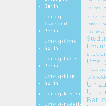
Berlin
Inte
Berlin
Internet u
Umzug
umzugsunter
Transport
Sonderkün
Berlin
Internetve
Studen
Umzugsfirma
Umzug
Berlin
stude
Umzugshelfer
Umzug
Berlin
trinkgeld um
Umzugshilfe
Ummeld
Umz
Berlin
Umz
Umzugskosten
Berli
Umzugsmaterial