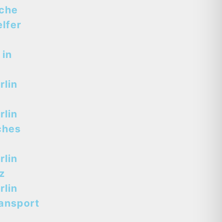
sche
lfer
 in
lin
lin
ches
lin
z
lin
ansport