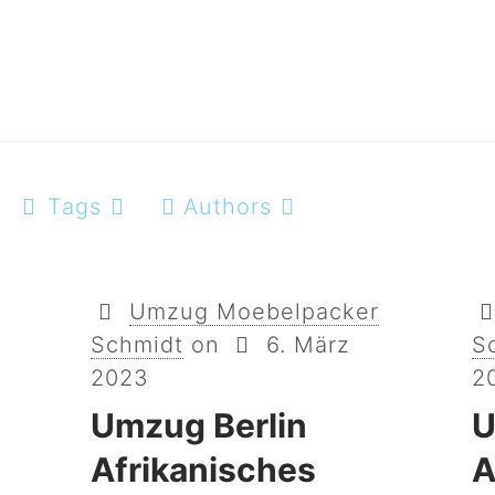
Tags
Authors
Umzug Moebelpacker
Schmidt
on
6. März
S
2023
2
Umzug Berlin
U
Afrikanisches
A