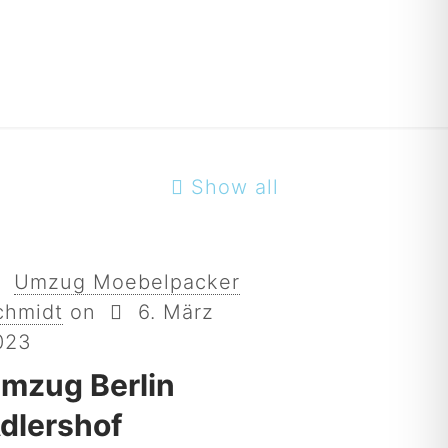
Show all
Umzug Moebelpacker
chmidt
on
6. März
023
mzug Berlin
dlershof