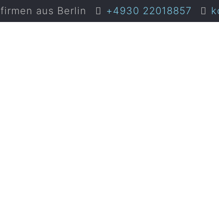
irmen aus Berlin
+4930 22018857
k
elfer in B