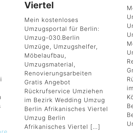
Viertel
M
U
Mein kostenloses
U
Umzugsportal für Berlin:
U
Umzug-030.Berlin
M
Umzüge, Umzugshelfer,
U
Möbelaufbau,
R
Umzugsmaterial,
G
Renovierungsarbeiten
i
R
Gratis Angebot
i
Rückrufservice Umziehen
n
K
im Bezirk Wedding Umzug
s
B
Berlin Afrikanisches Viertel
Be
Umzug Berlin
U
Afrikanisches Viertel
[…]
ore