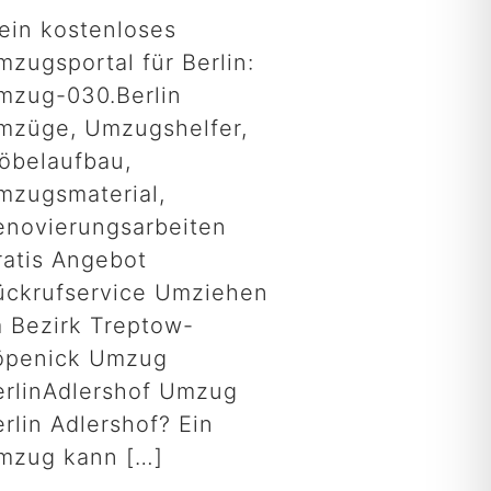
ein kostenloses
mzugsportal für Berlin:
mzug-030.Berlin
mzüge, Umzugshelfer,
öbelaufbau,
mzugsmaterial,
enovierungsarbeiten
ratis Angebot
ückrufservice Umziehen
m Bezirk Treptow-
öpenick Umzug
erlinAdlershof Umzug
rlin Adlershof? Ein
mzug kann
[…]