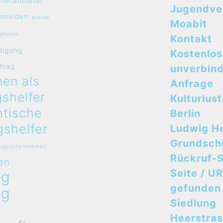
rnetanbieter
Jugendve
mmelden
preise
Moabit
nehmen
Kontakt
digung
Kostenlo
rtrag
unverbind
en als
Anfrage
shelfer
Kulturlus
ntische
Berlin
shelfer
Ludwig H
Grundsch
zugsunternehmen
Rückruf-S
en
Seite / UR
ug
gefunden
ug
Siedlung
n
Heerstra