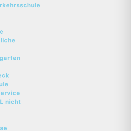
rkehrsschule
se
liche
tgarten
eck
ule
ervice
L nicht
sse