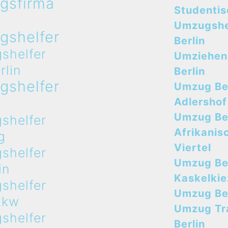
gsfirma
Studenti
n
Umzugshe
gshelfer
Berlin
shelfer
Umziehen
rlin
Berlin
gshelfer
Umzug Ber
n
Adlershof
Umzug Ber
shelfer
Afrikanis
g
Viertel
shelfer
Umzug Ber
in
Kaskelkie
shelfer
Umzug Ber
Lkw
Umzug Tr
shelfer
Berlin