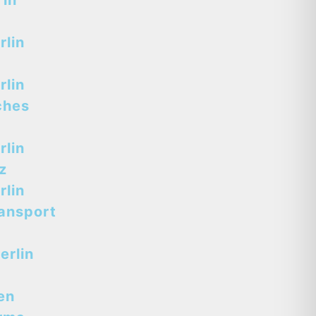
 in
lin
lin
ches
lin
z
lin
ansport
erlin
en