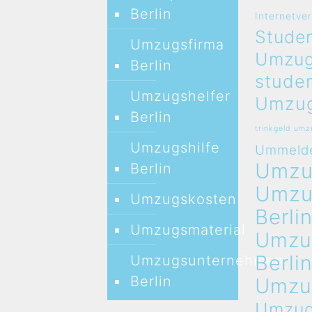
Berlin
Internetve
Studen
Umzugsfirma
Umzug
Berlin
stude
Umzugshelfer
Umzug
Berlin
trinkgeld um
Umzugshilfe
Ummeld
Umz
Berlin
Umz
Umzugskosten
Berli
Umzugsmaterial
Umzu
Berli
Umzugsunternehmen
Berlin
Umzu
Umzug