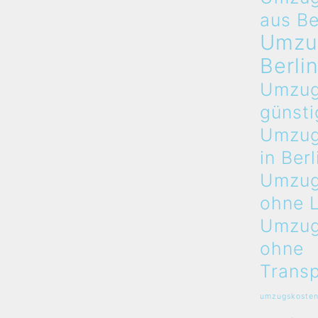
aus Be
Umzu
Berli
Umzug
günsti
Umzug
in Berl
Umzug
ohne 
Umzug
ohne
Transp
umzugskosten