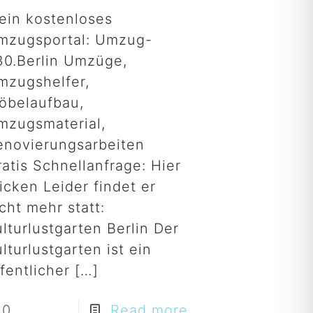
ein kostenloses
mzugsportal: Umzug-
30.Berlin Umzüge,
mzugshelfer,
öbelaufbau,
mzugsmaterial,
enovierungsarbeiten
atis Schnellanfrage: Hier
icken Leider findet er
cht mehr statt:
lturlustgarten Berlin Der
lturlustgarten ist ein
fentlicher
[…]
0
Read more