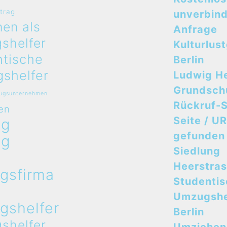
rtrag
unverbind
en als
Anfrage
shelfer
Kulturlus
ntische
Berlin
shelfer
Ludwig H
Grundsch
zugsunternehmen
Rückruf-S
en
Seite / UR
ug
gefunden
ug
Siedlung
n
Heerstra
gsfirma
Studenti
n
Umzugshe
gshelfer
Berlin
shelfer