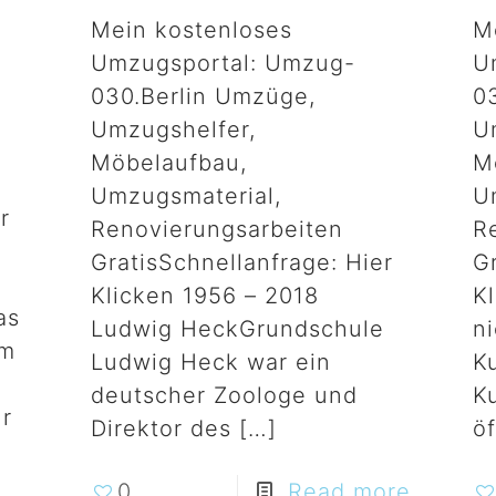
Mein kostenloses
M
Umzugsportal: Umzug-
U
030.Berlin Umzüge,
0
Umzugshelfer,
U
Möbelaufbau,
M
Umzugsmaterial,
U
r
Renovierungsarbeiten
R
GratisSchnellanfrage: Hier
Gr
Klicken 1956 – 2018
Kl
as
Ludwig HeckGrundschule
ni
mm
Ludwig Heck war ein
Ku
deutscher Zoologe und
Ku
ür
Direktor des
[…]
öf
0
Read more