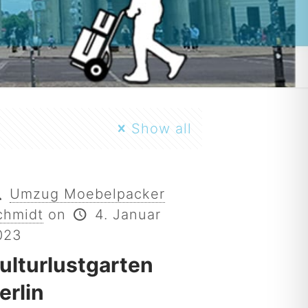
Show all
Umzug Moebelpacker
chmidt
on
4. Januar
023
ulturlustgarten
erlin