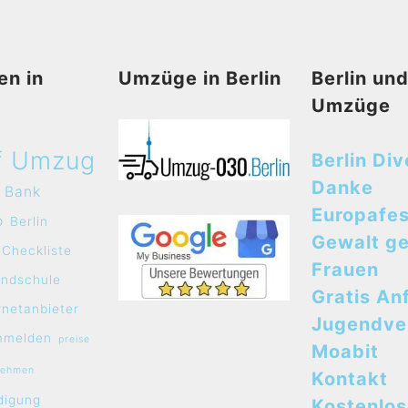
en in
Umzüge in Berlin
Berlin un
Umzüge
f Umzug
Berlin Div
Danke
Bank
Europafes
o
Berlin
Gewalt g
Checkliste
Frauen
undschule
Gratis An
rnetanbieter
Jugendve
mmelden
preise
Moabit
nehmen
Kontakt
digung
Kostenlo