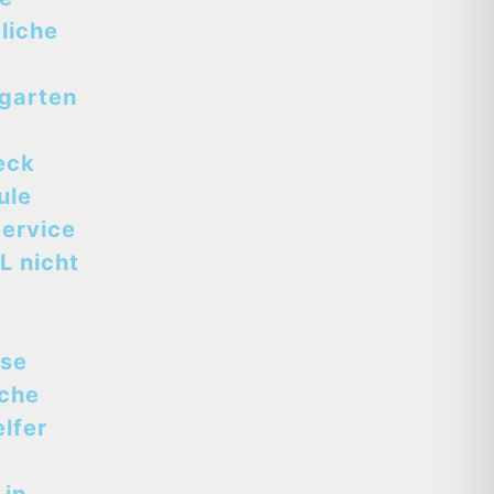
liche
tgarten
eck
ule
ervice
L nicht
sse
sche
lfer