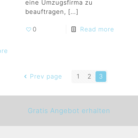
eine Umzugsfirma zu
beauftragen,
[…]
0
Read more
ore
Prev page
1
2
3
Gratis Angebot erhalten