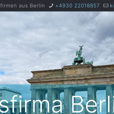
irmen aus Berlin
+4930 22018857
k
firma Berl