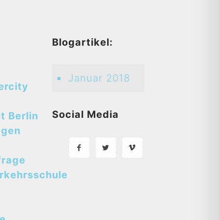
d
Blogartikel:
Januar 2018
ercity
Social Media
t Berlin
egen
frage
rkehrsschule
se