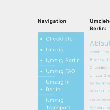
Navigation
Umzieh
Berlin:
Checkliste
Ablau
Umzug
Arbeitsamt
Bankkont
Umzug Berlin
Checkliste
Umzug FAQ
Umzug
Gr
Umzug in
Berlin
Inte
Berlin
Internet u
Umzug
umzugsunter
Transport
Sonderkün