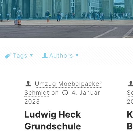
Tags
Authors
Umzug Moebelpacker
Schmidt
on
4. Januar
S
2023
2
Ludwig Heck
K
Grundschule
B