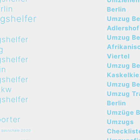
Umziehen
rlin
Berlin
gshelfer
Umzug Ber
n
Adlershof
Umzug Ber
shelfer
Afrikanis
g
Viertel
shelfer
Umzug Ber
in
Kaskelkie
shelfer
Umzug Ber
Lkw
Umzug Tr
shelfer
Berlin
Umzüge B
orter
Umzugs
Checklist
 pauschale 2020