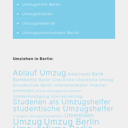
Umzugshilfe Berlin
Umzugskosten
Umzugsmaterial
Umzugsunternehmen Berlin
Umziehen in Berlin:
Ablauf Umzug
Bank
Arbeitsamt
Bankkonto
Berlin
Checkliste
Checkliste Umzug
Grundschule Berlin
Internetanbieter
Internet
ummelden
preise umzugsunternehmen
Sonderkündigung Internetvertrag
Studenen als Umzugshelfer
studentische Umzugshelfer
Ummelden
trinkgeld umzugsunternehmen
Umzug
Umzug Berlin