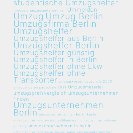
studentische Umzugshelfer
Ummelden
trinkgeld umzugsunternehmen
Umzug
Umzug Berlin
Umzugsfirma Berlin
Umzugshelfer
Umzugshelfer aus Berlin
Umzugshelfer Berlin
Umzugshelfer günstig
Umzugshelfer in Berlin
Umzugshelfer ohne Lkw
Umzugshelfer ohne
Transporter
umzugskosten pauschale 2020
Umzugsmaterial
umzugskosten pauschale 2021
umzugspreisvergleich umzugsunternehmen
finden
Umzugsunternehmen
Berlin
umzugsunternehmen berlin kosten
umzugsunternehmen deutschlandweit
umzugsunternehmen
umzugsunternehmen in berlin
günstig
umzugsunternehmen in meiner nähe
umzugsunternehmen