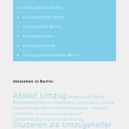
Umzugsfirma Berlin
Umzugshelfer Berlin
Umzugshilfe Berlin
Umzugskosten
Umzugsmaterial
Umzugsunternehmen Berlin
Umziehen in Berlin:
Ablauf Umzug
Bank
Arbeitsamt
Bankkonto
Berlin
Checkliste
Checkliste Umzug
Grundschule Berlin
Internetanbieter
Internet
ummelden
preise umzugsunternehmen
Sonderkündigung Internetvertrag
Studenen als Umzugshelfer