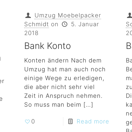
Umzug Moebelpacker
Schmidt
on
5. Januar
S
2018
2
Bank Konto
B
n
Konten ändern Nach dem
B
Umzug hat man auch noch
B
einige Wege zu erledigen,
m
er
die aber nicht sehr viel
z
Zeit in Anspruch nehmen.
D
e
So muss man beim
[…]
k
n
0
Read more
g
B