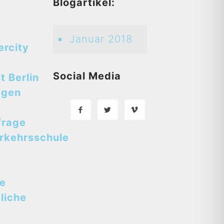
d
Blogartikel:
Januar 2018
ercity
Social Media
t Berlin
egen
frage
rkehrsschule
se
liche