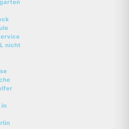
tgarten
eck
ule
ervice
L nicht
sse
sche
lfer
 in
lin