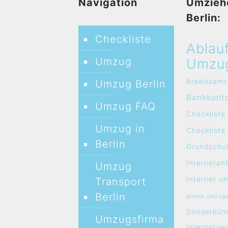
Navigation
Umzieh
Berlin:
Checkliste
Ablau
Umzug
Umzu
Arbeitsamt
Umzug Berlin
Bankkont
Umzug FAQ
Checkliste
Umzug in
Checklist
Berlin
Grundschul
Internetan
Umzug
Internet u
Transport
Berlin
preise umzug
Sonderkün
Umzugsfirma
Internetve