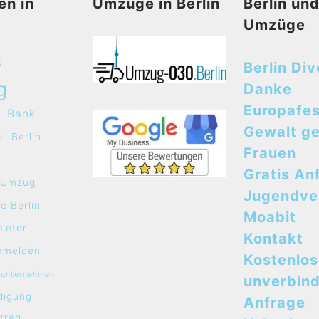
en in
Umzüge in Berlin
Berlin un
Umzüge
f
Berlin Div
g
Danke
Europafes
Bank
Gewalt g
o
Berlin
Frauen
Gratis An
e Umzug
Jugendve
e Berlin
Moabit
bieter
Kontakt
mmelden
Kostenlo
sunternehmen
unverbind
digung
Anfrage
rtrag