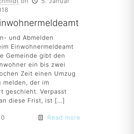
chmidt
on
5. Januar
018
inwohnermeldeamt
n- und Abmelden
eim Einwohnermeldeamt
ie Gemeinde gibt den
inwohner ein bis zwei
ochen Zeit einen Umzug
u melden, der im
rt geschieht. Verpasst
n diese Frist, ist
[…]
0
Read more