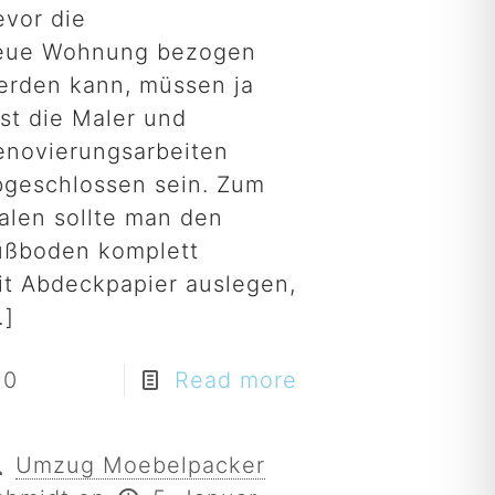
evor die
eue Wohnung bezogen
erden kann, müssen ja
rst die Maler und
enovierungsarbeiten
bgeschlossen sein. Zum
alen sollte man den
ußboden komplett
it Abdeckpapier auslegen,
…]
0
Read more
Umzug Moebelpacker