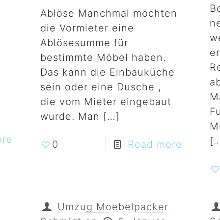
B
Ablöse Manchmal möchten
n
die Vormieter eine
w
Ablösesumme für
e
bestimmte Möbel haben.
R
Das kann die Einbauküche
a
sein oder eine Dusche ,
M
die vom Mieter eingebaut
F
wurde. Man
[…]
M
ore
[
0
Read more
Umzug Moebelpacker