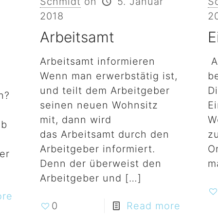
Schmidt
on
5. Januar
S
2018
2
Arbeitsamt
E
Arbeitsamt informieren
A
Wenn man erwerbstätig ist,
b
und teilt dem Arbeitgeber
D
n?
seinen neuen Wohnsitz
E
mit, dann wird
W
ob
das Arbeitsamt durch den
z
Arbeitgeber informiert.
O
er
Denn der überweist den
ma
Arbeitgeber und
[…]
ore
0
Read more