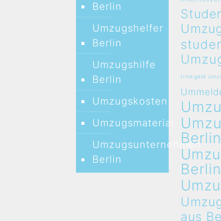
Berlin
Studen
Umzug
Umzugshelfer
stude
Berlin
Umzug
Umzugshilfe
Berlin
trinkgeld um
Ummeld
Umzugskosten
Umz
Umz
Umzugsmaterial
Berli
Umzugsunternehmen
Umzu
Berlin
Berli
Umzu
Umzug
aus Be