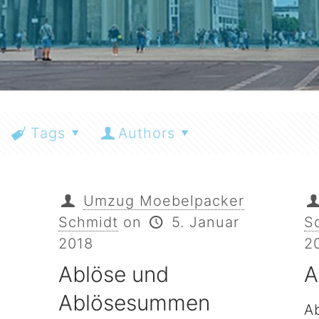
Tags
Authors
Umzug Moebelpacker
Schmidt
on
5. Januar
S
2018
2
Ablöse und
A
Ablösesummen
A