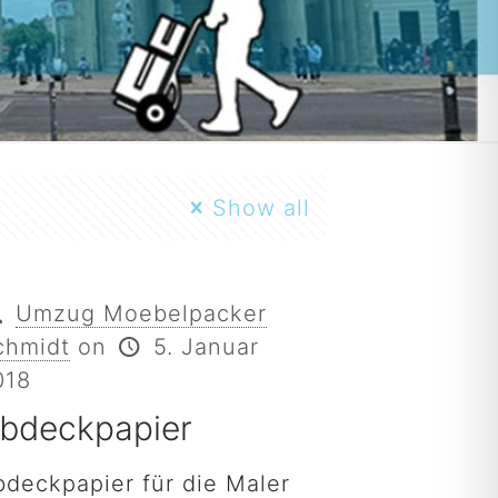
Show all
Umzug Moebelpacker
chmidt
on
5. Januar
018
bdeckpapier
bdeckpapier für die Maler