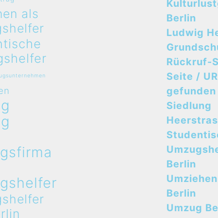
Kulturlus
en als
Berlin
shelfer
Ludwig H
ntische
Grundsch
shelfer
Rückruf-S
Seite / UR
zugsunternehmen
en
gefunden
ug
Siedlung
ug
Heerstra
n
Studenti
gsfirma
Umzugshe
n
Berlin
Umziehen
gshelfer
Berlin
shelfer
Umzug Ber
rlin