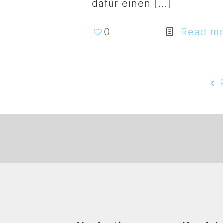
dafür einen
[…]
0
Read m