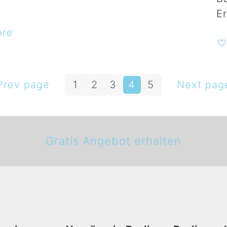
Er
ore
Prev page
1
2
3
4
5
Next pag
Gratis Angebot erhalten