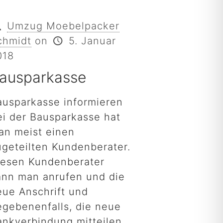
Umzug Moebelpacker
chmidt
on
5. Januar
018
ausparkasse
ausparkasse informieren
ei der Bausparkasse hat
an meist einen
ugeteilten Kundenberater.
iesen Kundenberater
ann man anrufen und die
eue Anschrift und
egebenenfalls, die neue
ankverbindung mitteilen.