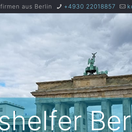
irmen aus Berlin
+4930 22018857
k
helfer Ber