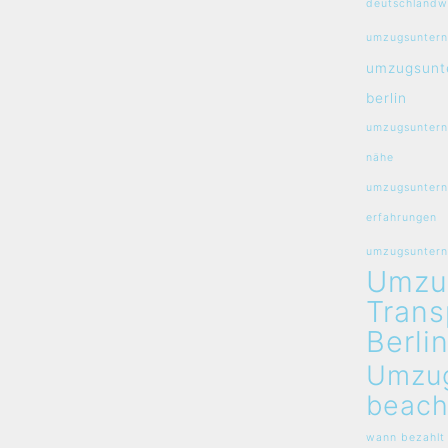
deutschlandw
umzugsuntern
umzugsunt
berlin
umzugsuntern
nähe
umzugsuntern
erfahrungen
umzugsunterne
Umzu
Trans
Berli
Umzu
beach
wann bezahlt