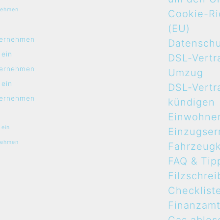
nehmen
Cookie-Ric
n
(EU)
ernehmen
Datensch
 ein
DSL-Vertr
ernehmen
Umzug
 ein
DSL-Vertr
ernehmen
kündigen
Einwohne
 ein
Einzugse
nehmen
Fahrzeugk
FAQ & Tip
Filzschrei
Checklist
Finanzam