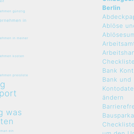
eit
Berlin
ehmen günstig
Abdeckpa
ernehmen in
Ablöse un
Ablösesu
ehmen in meiner
Arbeitsam
Arbeitsha
ehmen kosten
Checklist
Bank Kon
hmen preisliste
Bank und
g
Kontodat
port
ändern
n
Barrierefr
g was
Bauspark
ten
Checklist
 man ein
um den U