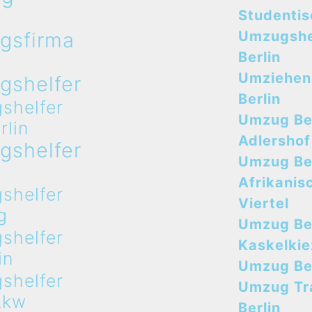
n
Studenti
gsfirma
Umzugshe
n
Berlin
Umziehen
gshelfer
Berlin
shelfer
Umzug Ber
rlin
Adlershof
gshelfer
Umzug Ber
n
Afrikanis
shelfer
Viertel
g
Umzug Ber
shelfer
Kaskelkie
in
Umzug Ber
shelfer
Umzug Tr
Lkw
Berlin