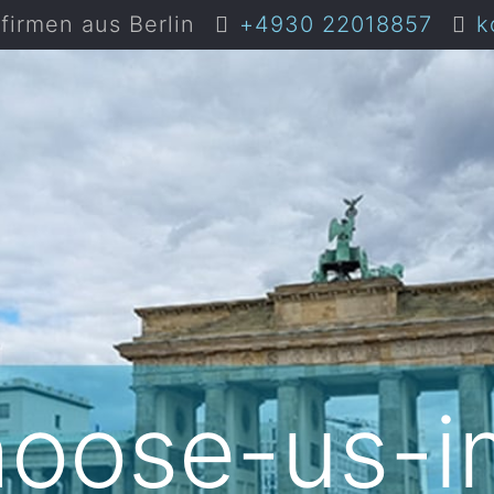
irmen aus Berlin
+4930 22018857
k
oose-us-i