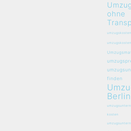
Umzug
ohne
Transp
umzugskosten
umzugskosten
Umzugsmat
umzugspre
umzugsun
finden
Umzu
Berlin
umzugsuntern
kosten
umzugsunter