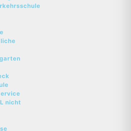
rkehrsschule
se
liche
tgarten
eck
ule
ervice
L nicht
sse