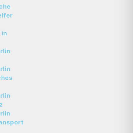
sche
lfer
 in
lin
lin
ches
lin
z
lin
ansport