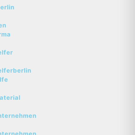
erlin
en
rma
lfer
ferberlin
lfe
terial
nternehmen
nternehmen