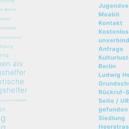
e Umzug
Jugendve
e Berlin
Moabit
bieter
Kontakt
mmelden
Kostenlo
sunternehmen
unverbind
digung
Anfrage
rtrag
Kulturlus
en als
Berlin
shelfer
Ludwig H
ntische
Grundsch
shelfer
Rückruf-S
Seite / UR
zugsunternehmen
en
gefunden
ug
Siedlung
ug
Heerstra