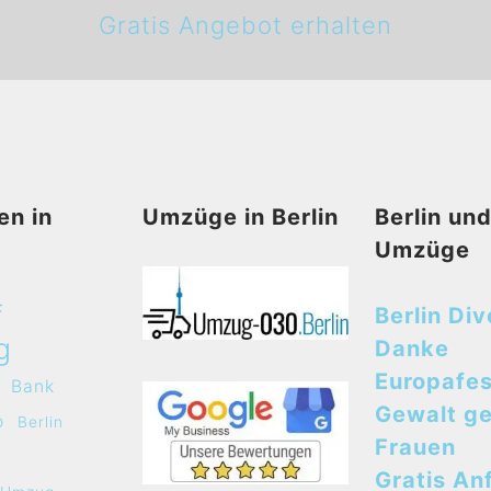
Gratis Angebot erhalten
en in
Umzüge in Berlin
Berlin un
Umzüge
f
Berlin Div
g
Danke
Europafes
Bank
Gewalt g
o
Berlin
Frauen
Gratis An