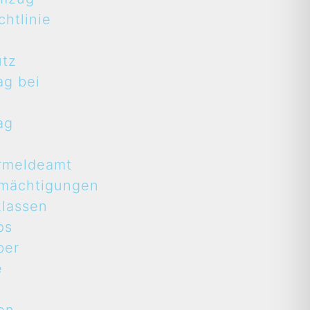
htlinie
utz
ag bei
ag
rmeldeamt
rmächtigungen
lassen
ps
ber
e
t