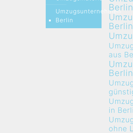
Berli
Umzugsunternehmen
Umzu
Berlin
Berli
Umzu
Umzug
aus Be
Umzu
Berli
Umzug
günsti
Umzug
in Berl
Umzug
ohne 