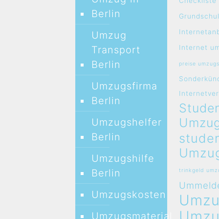
Checklist
Berlin
Grundschul
Internetan
Umzug
Internet u
Transport
Berlin
preise umzug
Sonderkün
Umzugsfirma
Internetve
Berlin
Studen
Umzug
Umzugshelfer
stude
Berlin
Umzug
Umzugshilfe
Berlin
trinkgeld um
Ummeld
Umzugskosten
Umz
Umz
Umzugsmaterial