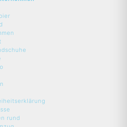
pier
d
mmen
t
ndschuhe
e
to
en
eiheitserklärung
asse
en rund
mzug