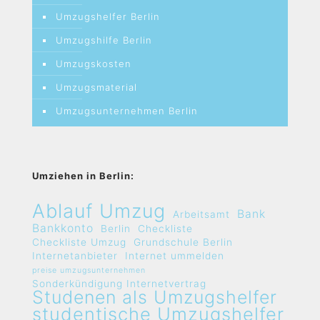
Umzugshelfer Berlin
Umzugshilfe Berlin
Umzugskosten
Umzugsmaterial
Umzugsunternehmen Berlin
Umziehen in Berlin:
Ablauf Umzug
Bank
Arbeitsamt
Bankkonto
Berlin
Checkliste
Checkliste Umzug
Grundschule Berlin
Internetanbieter
Internet ummelden
preise umzugsunternehmen
Sonderkündigung Internetvertrag
Studenen als Umzugshelfer
studentische Umzugshelfer