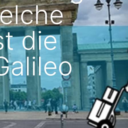
Welche
t die
Galileo