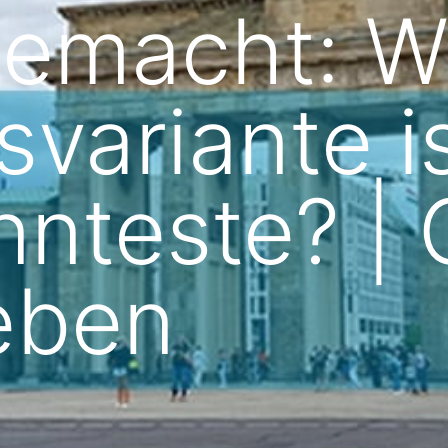
 gemacht: 
ariante is
nteste? | 
ieben