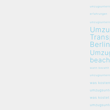
umzugsuntern
erfahrungen
umzugsunterne
Umzu
Trans
Berli
Umzu
beach
wann bezahlt
umzugsunter
was koste
umzugsunt
was kostet
umzugsunt