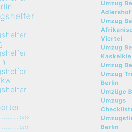
Umzug Ber
rlin
Adlershof
gshelfer
Umzug Ber
n
Afrikanis
shelfer
Viertel
g
Umzug Ber
shelfer
Kaskelkie
in
Umzug Ber
shelfer
Umzug Tr
Lkw
Berlin
shelfer
Umzüge B
Umzugs
orter
Checklist
Umzugsfi
 pauschale 2020
Berlin
 pauschale 2021