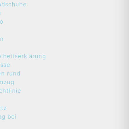
ndschuhe
e
to
en
eiheitserklärung
asse
en rund
mzug
htlinie
utz
ag bei