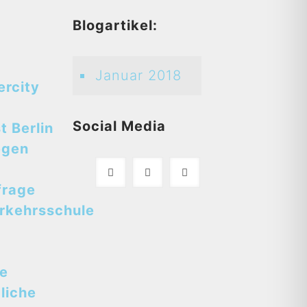
d
Blogartikel:
Januar 2018
ercity
Social Media
t Berlin
egen
frage
rkehrsschule
se
liche