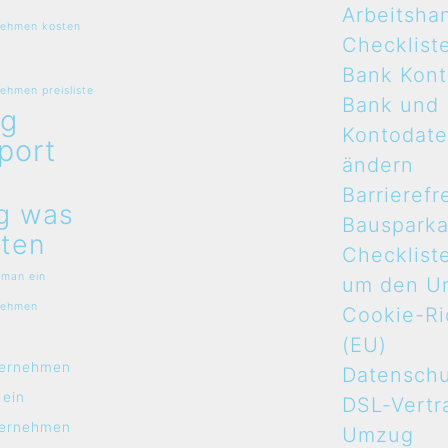
Arbeitsha
ehmen kosten
Checklist
Bank Kon
hmen preisliste
Bank und
g
Kontodat
port
ändern
n
Barrierefr
g was
Bauspark
ten
Checklist
 man ein
um den U
nehmen
Cookie-Ric
n
(EU)
ernehmen
Datensch
 ein
DSL-Vertr
ernehmen
Umzug