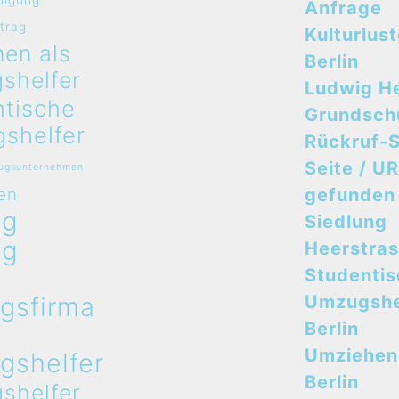
digung
Anfrage
rtrag
Kulturlus
en als
Berlin
shelfer
Ludwig H
ntische
Grundsch
shelfer
Rückruf-S
Seite / UR
zugsunternehmen
en
gefunden
ug
Siedlung
ug
Heerstra
n
Studenti
gsfirma
Umzugshe
n
Berlin
Umziehen
gshelfer
Berlin
shelfer