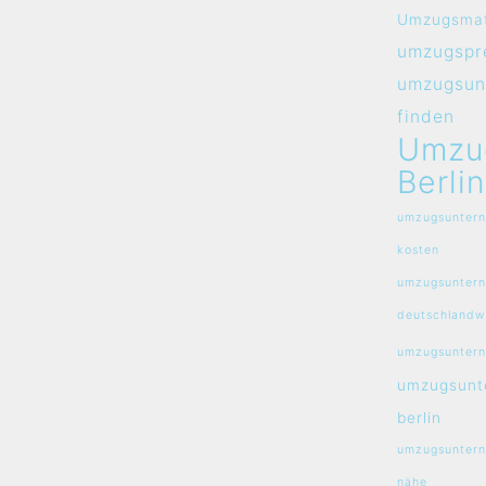
Umzugsmat
umzugspre
umzugsun
finden
Umzu
Berlin
umzugsuntern
kosten
umzugsunter
deutschlandw
umzugsuntern
umzugsunt
berlin
umzugsuntern
nähe