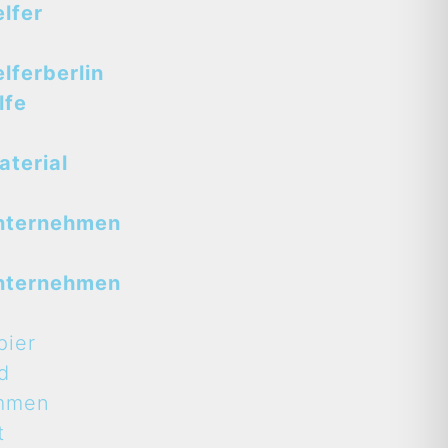
lfer
ferberlin
lfe
terial
nternehmen
nternehmen
pier
d
mmen
t