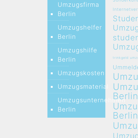
Sonderkün
Umzugsfirma
Internetve
Berlin
Studen
Umzug
Umzugshelfer
stude
Berlin
Umzug
Umzugshilfe
Berlin
trinkgeld um
Ummeld
Umzugskosten
Umz
Umz
Umzugsmaterial
Berli
Umzugsunternehmen
Umzu
Berlin
Berli
Umzu
Umzug