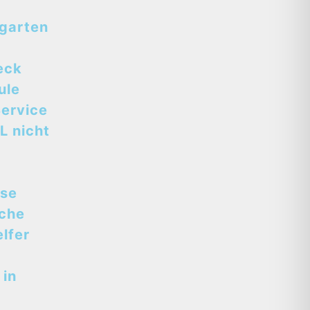
tgarten
eck
ule
ervice
L nicht
sse
sche
lfer
 in