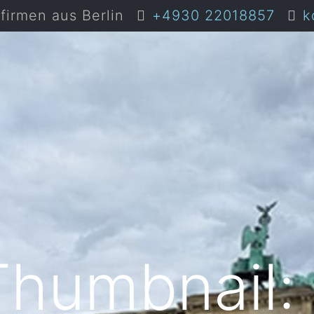
irmen aus Berlin
+4930 22018857
k
Thumbnail