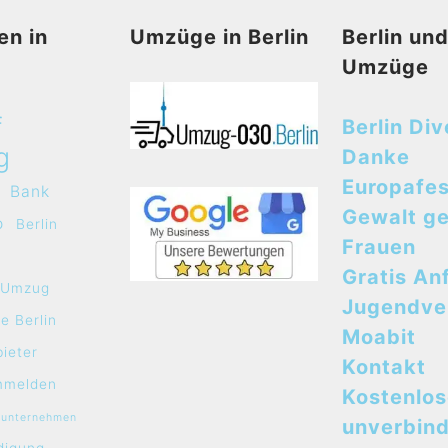
en in
Umzüge in Berlin
Berlin un
Umzüge
f
Berlin Div
g
Danke
Europafes
Bank
Gewalt g
o
Berlin
Frauen
Gratis An
e Umzug
Jugendve
e Berlin
Moabit
bieter
Kontakt
mmelden
Kostenlo
sunternehmen
unverbind