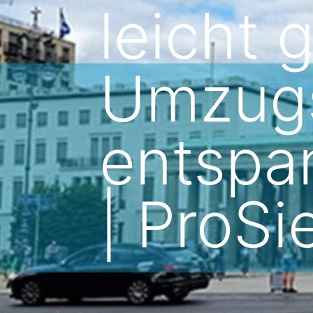
leicht
Umzugsv
entspan
| ProS