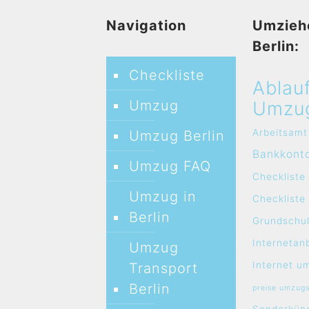
Navigation
Umzieh
Berlin:
Checkliste
Ablau
Umzug
Umzu
Arbeitsamt
Umzug Berlin
Bankkont
Umzug FAQ
Checkliste
Umzug in
Checklist
Berlin
Grundschul
Internetan
Umzug
Internet u
Transport
Berlin
preise umzug