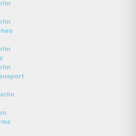
lin
lin
ches
lin
z
lin
ansport
erlin
en
rma