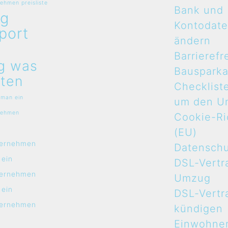
hmen preisliste
Bank und
g
Kontodat
port
ändern
n
Barrierefr
g was
Bauspark
ten
Checklist
 man ein
um den U
nehmen
Cookie-Ric
n
(EU)
ernehmen
Datensch
 ein
DSL-Vertr
ernehmen
Umzug
 ein
DSL-Vertr
ernehmen
kündigen
Einwohne