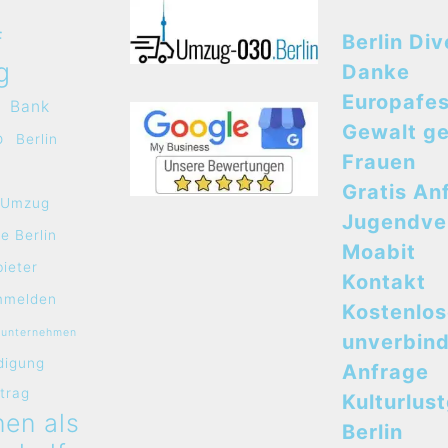
f
Berlin Div
g
Danke
Europafes
Bank
Gewalt g
o
Berlin
Frauen
Gratis An
e Umzug
Jugendve
e Berlin
Moabit
bieter
Kontakt
mmelden
Kostenlo
sunternehmen
unverbind
digung
Anfrage
rtrag
Kulturlus
en als
Berlin