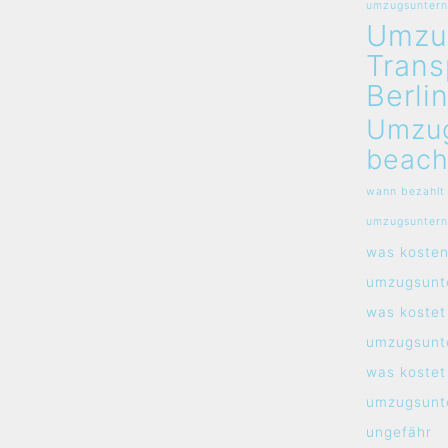
umzugsunterne
Umzu
Trans
Berli
Umzu
beach
wann bezahlt
umzugsunter
was koste
umzugsunt
was kostet
umzugsunt
was kostet
umzugsunt
ungefähr