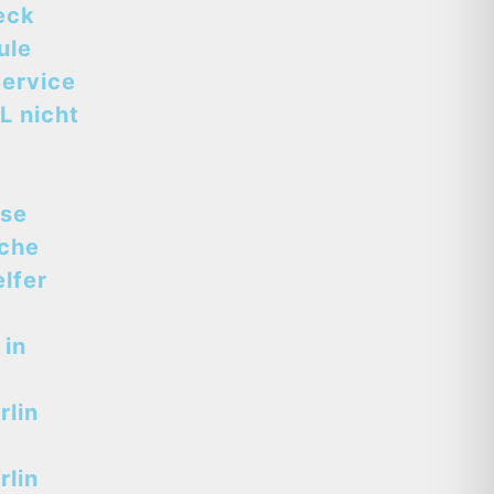
eck
ule
ervice
L nicht
sse
sche
lfer
 in
lin
lin