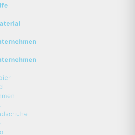
lfe
terial
nternehmen
nternehmen
pier
d
mmen
t
ndschuhe
e
to