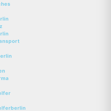
ches
lin
z
lin
ansport
erlin
en
rma
lfer
ferberlin