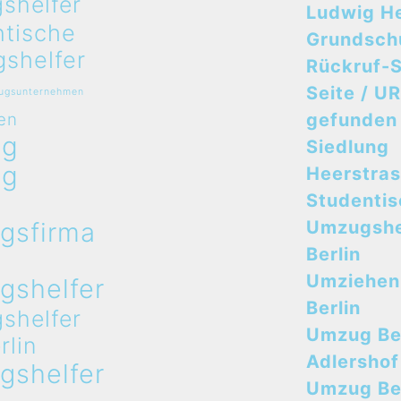
shelfer
Ludwig H
ntische
Grundsch
shelfer
Rückruf-S
Seite / UR
zugsunternehmen
en
gefunden
ug
Siedlung
ug
Heerstra
n
Studenti
gsfirma
Umzugshe
n
Berlin
Umziehen
gshelfer
Berlin
shelfer
Umzug Ber
rlin
Adlershof
gshelfer
Umzug Ber
n