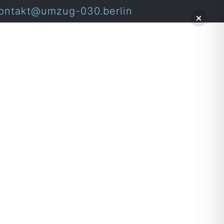
ontakt@umzug-030.berlin
in