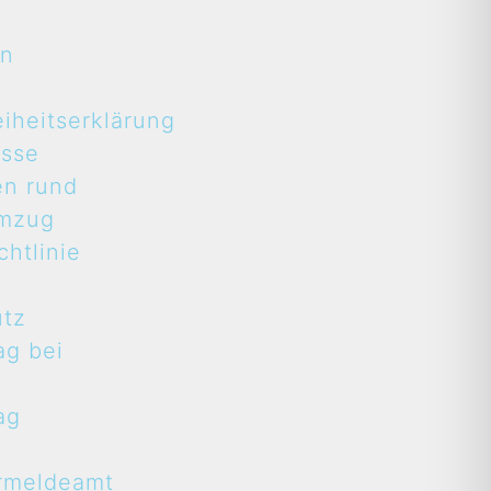
en
eiheitserklärung
asse
en rund
mzug
htlinie
utz
ag bei
ag
rmeldeamt