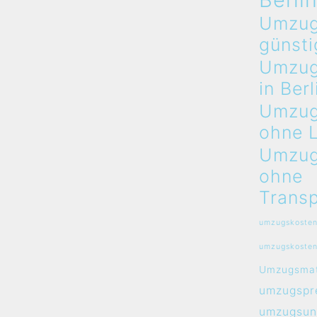
Umzug
günsti
Umzug
in Berl
Umzug
ohne 
Umzug
ohne
Transp
umzugskosten
umzugskosten
Umzugsmat
umzugspre
umzugsun