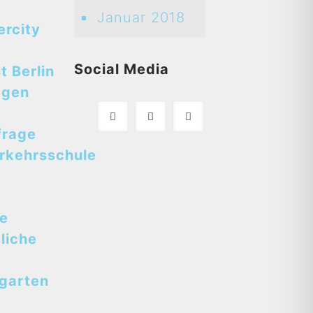
Januar 2018
ercity
Social Media
t Berlin
egen
frage
rkehrsschule
se
liche
tgarten