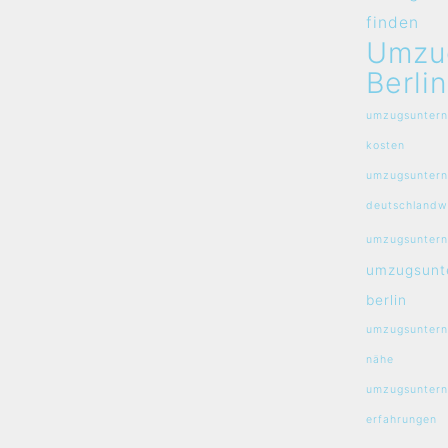
finden
Umzu
Berlin
umzugsuntern
kosten
umzugsunter
deutschlandw
umzugsuntern
umzugsunt
berlin
umzugsuntern
nähe
umzugsuntern
erfahrungen