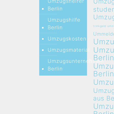
Umzug
Umzugshelfer
stude
Berlin
Umzug
Umzugshilfe
Berlin
trinkgeld um
Ummeld
Umzugskosten
Umz
Umz
Umzugsmaterial
Berli
Umzugsunternehmen
Umzu
Berlin
Berli
Umzu
Umzug
aus Be
Umzu
Berli