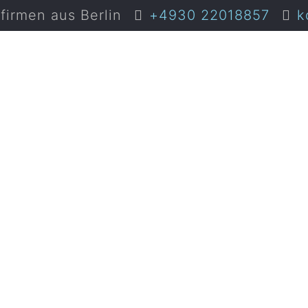
irmen aus Berlin
+4930 22018857
k
firma Berl