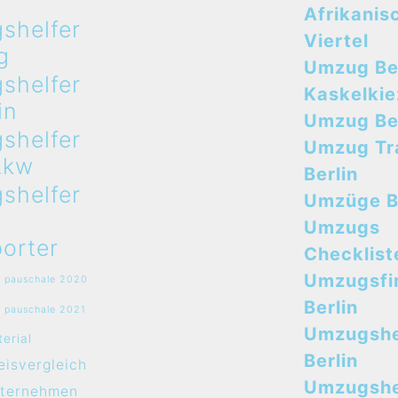
Afrikanis
shelfer
Viertel
g
Umzug Ber
shelfer
Kaskelkie
in
Umzug Ber
shelfer
Umzug Tr
Lkw
Berlin
shelfer
Umzüge B
Umzugs
orter
Checklist
Umzugsfi
 pauschale 2020
Berlin
 pauschale 2021
Umzugshe
erial
Berlin
isvergleich
Umzugshel
ternehmen