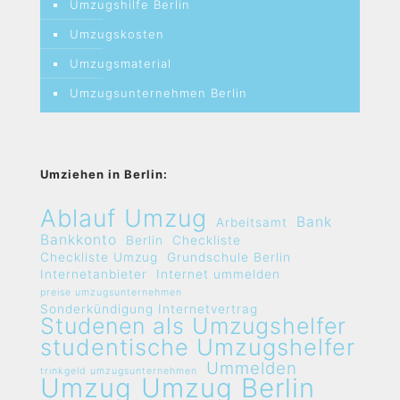
Umzugshilfe Berlin
Umzugskosten
Umzugsmaterial
Umzugsunternehmen Berlin
Umziehen in Berlin:
Ablauf Umzug
Bank
Arbeitsamt
Bankkonto
Berlin
Checkliste
Checkliste Umzug
Grundschule Berlin
Internetanbieter
Internet ummelden
preise umzugsunternehmen
Sonderkündigung Internetvertrag
Studenen als Umzugshelfer
studentische Umzugshelfer
Ummelden
trinkgeld umzugsunternehmen
Umzug
Umzug Berlin