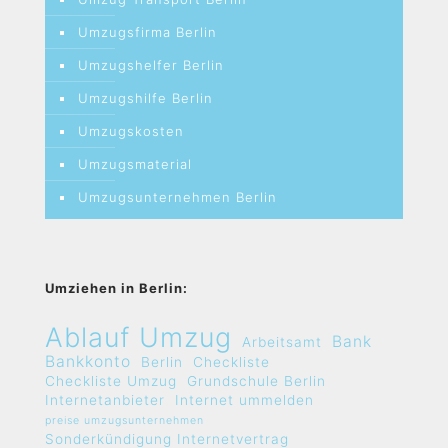
Umzugsfirma Berlin
Umzugshelfer Berlin
Umzugshilfe Berlin
Umzugskosten
Umzugsmaterial
Umzugsunternehmen Berlin
Umziehen in Berlin:
Ablauf Umzug
Bank
Arbeitsamt
Bankkonto
Berlin
Checkliste
Checkliste Umzug
Grundschule Berlin
Internetanbieter
Internet ummelden
preise umzugsunternehmen
Sonderkündigung Internetvertrag