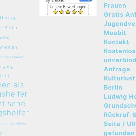
Frauen
Gratis An
e Umzug
Jugendve
e Berlin
Moabit
bieter
Kontakt
mmelden
Kostenlo
sunternehmen
unverbind
digung
Anfrage
rtrag
Kulturlus
en als
Berlin
shelfer
Ludwig H
ntische
Grundsch
shelfer
Rückruf-S
Seite / UR
zugsunternehmen
en
gefunden