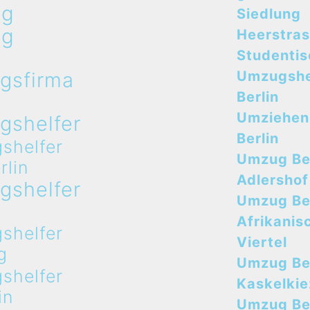
ug
Siedlung
ug
Heerstra
n
Studenti
gsfirma
Umzugshe
n
Berlin
Umziehen
gshelfer
Berlin
shelfer
Umzug Ber
rlin
Adlershof
gshelfer
Umzug Ber
n
Afrikanis
shelfer
Viertel
g
Umzug Ber
shelfer
Kaskelkie
in
Umzug Ber