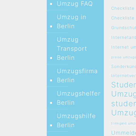
Umzug FAQ
Checkliste
Umzug in
Checklist
Berlin
Grundschul
Internetan
Umzug
Internet u
Transport
Berlin
preise umzug
Sonderkün
Umzugsfirma
Internetve
Berlin
Studen
Umzug
Umzugshelfer
stude
Berlin
Umzug
Umzugshilfe
Berlin
trinkgeld um
Ummeld