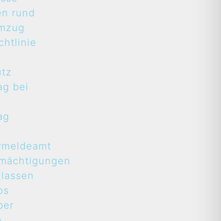
en rund
mzug
htlinie
utz
ag bei
ag
rmeldeamt
rmächtigungen
lassen
ps
ber
e