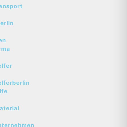
ansport
erlin
en
rma
lfer
ferberlin
lfe
terial
nternehmen