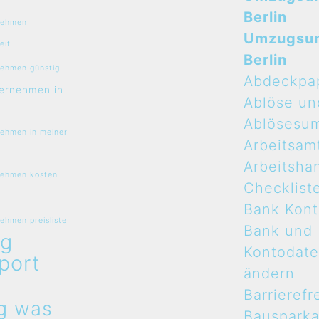
Berlin
nehmen
Umzugsu
eit
Berlin
ehmen günstig
Abdeckpa
ernehmen in
Ablöse un
Ablösesu
ehmen in meiner
Arbeitsam
Arbeitsha
ehmen kosten
Checklist
Bank Kon
hmen preisliste
Bank und
g
Kontodat
port
ändern
n
Barrierefr
g was
Bauspark