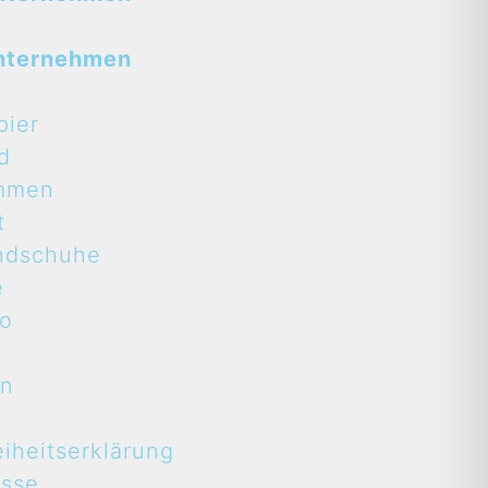
nternehmen
pier
d
mmen
t
ndschuhe
e
to
en
eiheitserklärung
asse