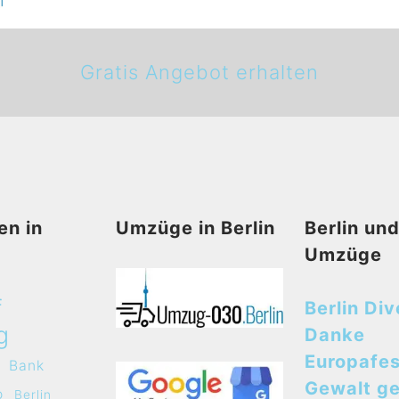
Gratis Angebot erhalten
en in
Umzüge in Berlin
Berlin un
Umzüge
f
Berlin Div
g
Danke
Europafes
Bank
Gewalt g
o
Berlin