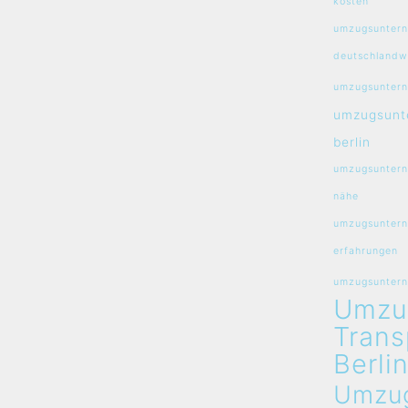
kosten
umzugsunter
deutschlandw
umzugsuntern
umzugsunt
berlin
umzugsuntern
nähe
umzugsuntern
erfahrungen
umzugsunterne
Umzu
Trans
Berli
Umzu