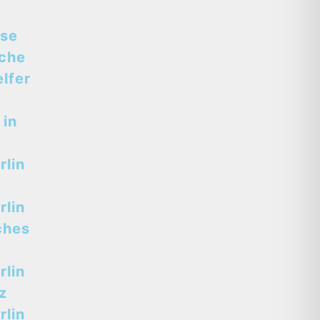
sse
sche
lfer
 in
lin
lin
ches
lin
z
lin