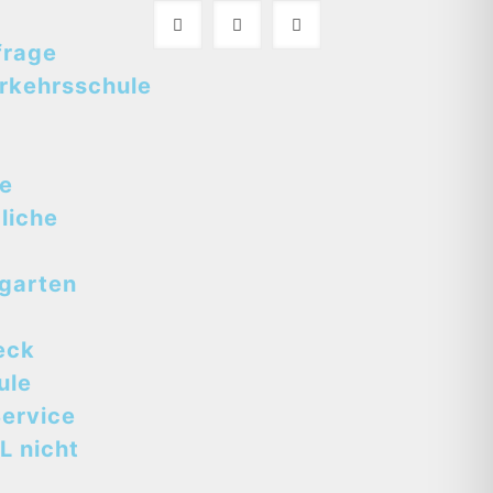
frage
rkehrsschule
se
liche
tgarten
eck
ule
ervice
L nicht