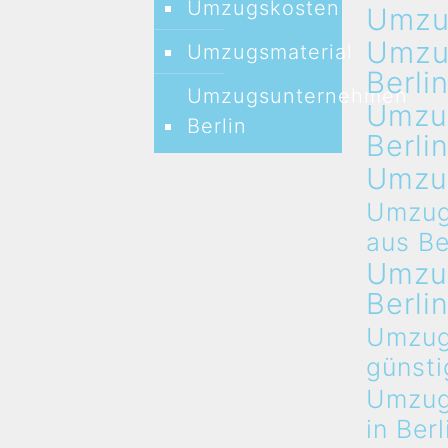
Umzugskosten
Umz
Umz
Umzugsmaterial
Berli
Umzugsunternehmen
Umzu
Berlin
Berli
Umzu
Umzug
aus Be
Umzu
Berli
Umzug
günsti
Umzug
in Berl