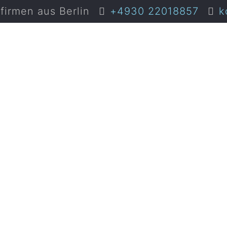
irmen aus Berlin
+4930 22018857
k
berlin-mit-