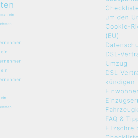
ten
Checklist
 man ein
um den U
nehmen
Cookie-Ric
n
(EU)
ernehmen
Datensch
 ein
DSL-Vertr
ernehmen
Umzug
 ein
DSL-Vertr
ernehmen
kündigen
Einwohne
 ein
Einzugse
nehmen
Fahrzeugk
FAQ & Tip
Filzschrei
Checklist