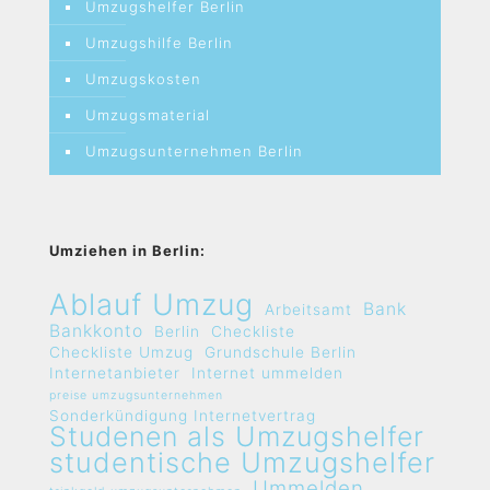
Umzugshelfer Berlin
Umzugshilfe Berlin
Umzugskosten
Umzugsmaterial
Umzugsunternehmen Berlin
Umziehen in Berlin:
Ablauf Umzug
Bank
Arbeitsamt
Bankkonto
Berlin
Checkliste
Checkliste Umzug
Grundschule Berlin
Internetanbieter
Internet ummelden
preise umzugsunternehmen
Sonderkündigung Internetvertrag
Studenen als Umzugshelfer
studentische Umzugshelfer
Ummelden