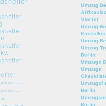
gshelfer
Umzug Ber
n
Afrikanis
shelfer
Viertel
g
Umzug Ber
shelfer
Kaskelkie
in
Umzug Ber
shelfer
Umzug Tr
Lkw
Berlin
shelfer
Umzüge B
Umzugs
orter
Checklist
Umzugsfi
 pauschale 2020
Berlin
 pauschale 2021
Umzugshe
erial
Berlin
isvergleich