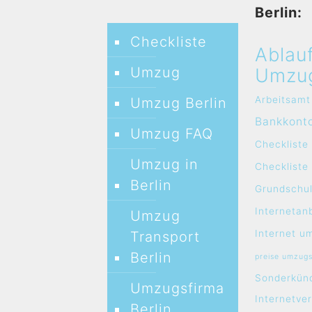
Berlin:
Checkliste
Ablau
Umzug
Umzu
Arbeitsamt
Umzug Berlin
Bankkont
Umzug FAQ
Checkliste
Umzug in
Checklist
Berlin
Grundschul
Internetan
Umzug
Internet u
Transport
Berlin
preise umzug
Sonderkün
Umzugsfirma
Internetve
Berlin