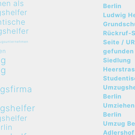
en als
Berlin
shelfer
Ludwig H
ntische
Grundsch
shelfer
Rückruf-S
Seite / UR
zugsunternehmen
en
gefunden
ug
Siedlung
ug
Heerstra
n
Studenti
gsfirma
Umzugshe
n
Berlin
Umziehen
gshelfer
Berlin
shelfer
Umzug Ber
rlin
Adlershof