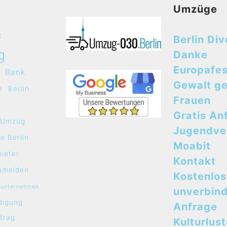
Umzüge
f
Berlin Div
g
Danke
Europafes
Bank
Gewalt g
o
Berlin
Frauen
Gratis An
e Umzug
Jugendve
e Berlin
Moabit
bieter
Kontakt
mmelden
Kostenlo
sunternehmen
unverbind
digung
Anfrage
rtrag
Kulturlus