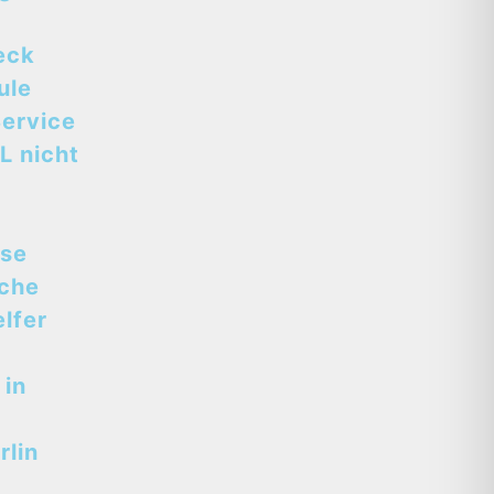
eck
ule
ervice
L nicht
sse
sche
lfer
 in
lin