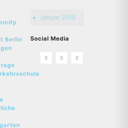
Januar 2018
ercity
Social Media
t Berlin
egen
frage
rkehrsschule
se
liche
tgarten