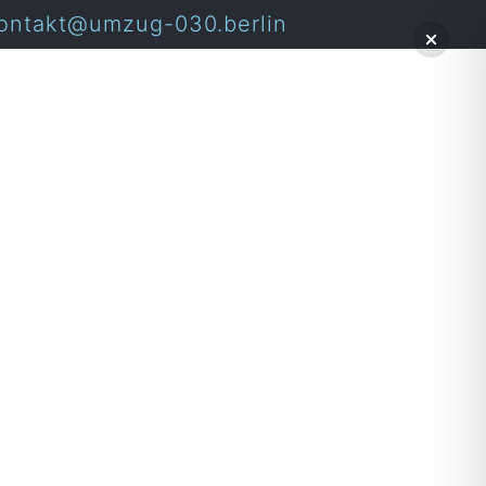
ontakt@umzug-030.berlin
n-