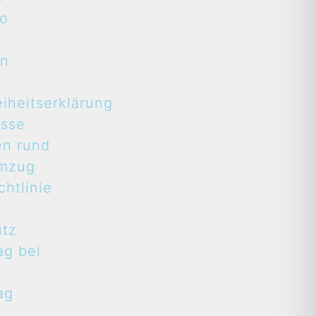
to
en
eiheitserklärung
asse
en rund
mzug
htlinie
utz
ag bei
ag