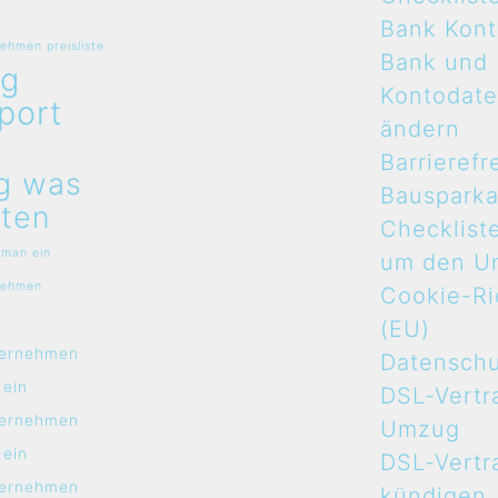
Bank Kon
hmen preisliste
Bank und
g
Kontodat
port
ändern
n
Barrierefr
g was
Bauspark
ten
Checklist
 man ein
um den U
nehmen
Cookie-Ric
n
(EU)
ernehmen
Datensch
 ein
DSL-Vertr
ernehmen
Umzug
 ein
DSL-Vertr
ernehmen
kündigen