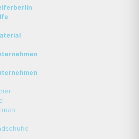
ferberlin
lfe
terial
nternehmen
nternehmen
pier
d
mmen
t
ndschuhe
e