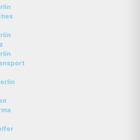
lin
ches
lin
z
lin
ansport
erlin
en
rma
lfer