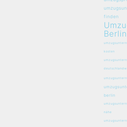
umzugsun
finden
Umzu
Berlin
umzugsuntern
kosten
umzugsunter
deutschlandw
umzugsuntern
umzugsunt
berlin
umzugsuntern
nähe
umzugsuntern