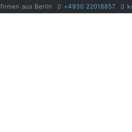
irmen aus Berlin
+4930 22018857
k
ung-Kundi