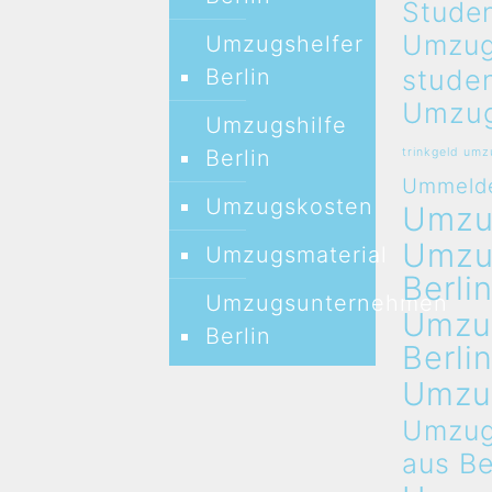
Studen
Umzug
Umzugshelfer
stude
Berlin
Umzug
Umzugshilfe
Berlin
trinkgeld um
Ummeld
Umzugskosten
Umz
Umz
Umzugsmaterial
Berli
Umzugsunternehmen
Umzu
Berlin
Berli
Umzu
Umzug
aus Be