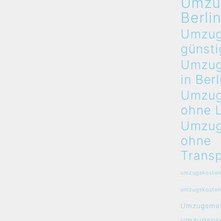
Umzu
Berli
Umzug
günsti
Umzug
in Berl
Umzug
ohne 
Umzug
ohne
Transp
umzugskosten
umzugskosten
Umzugsmat
umzugspre