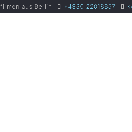
irmen aus Berlin
+4930 22018857
k
 mit Studen