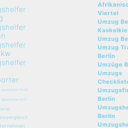
Afrikanis
shelfer
Viertel
g
Umzug Ber
shelfer
Kaskelkie
in
Umzug Ber
shelfer
Umzug Tr
Lkw
Berlin
shelfer
Umzüge B
Umzugs
orter
Checklist
Umzugsfi
 pauschale 2020
Berlin
 pauschale 2021
Umzugshe
erial
Berlin
isvergleich
Umzugshel
ternehmen