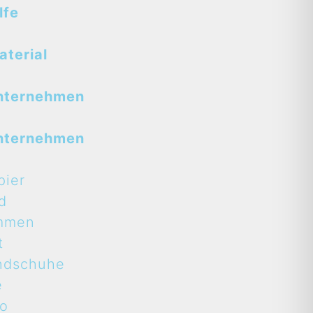
lfe
terial
nternehmen
nternehmen
pier
d
mmen
t
ndschuhe
e
to