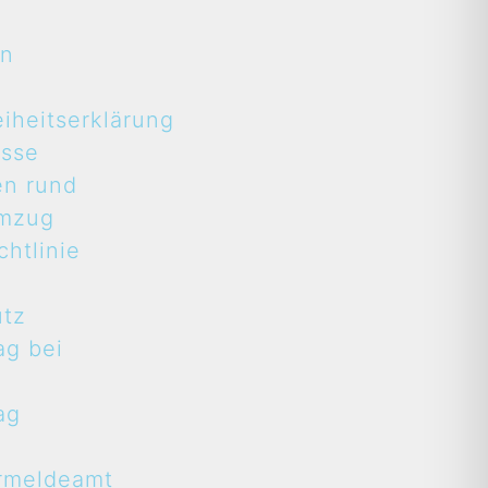
en
eiheitserklärung
asse
en rund
mzug
htlinie
utz
ag bei
ag
rmeldeamt