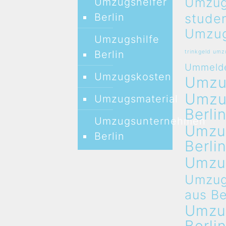
Umzug
Umzugshelfer
stude
Berlin
Umzug
Umzugshilfe
Berlin
trinkgeld um
Ummeld
Umzugskosten
Umz
Umz
Umzugsmaterial
Berli
Umzugsunternehmen
Umzu
Berlin
Berli
Umzu
Umzug
aus Be
Umzu
Berli