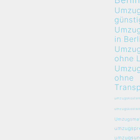
Umzug
günsti
Umzug
in Berl
Umzug
ohne 
Umzug
ohne
Transp
umzugskosten
umzugskosten
Umzugsmat
umzugspre
umzugsun