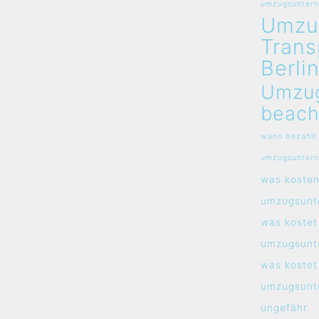
umzugsunterne
Umzu
Trans
Berli
Umzu
beach
wann bezahlt
umzugsunter
was koste
umzugsunt
was kostet
umzugsunt
was kostet
umzugsunt
ungefähr