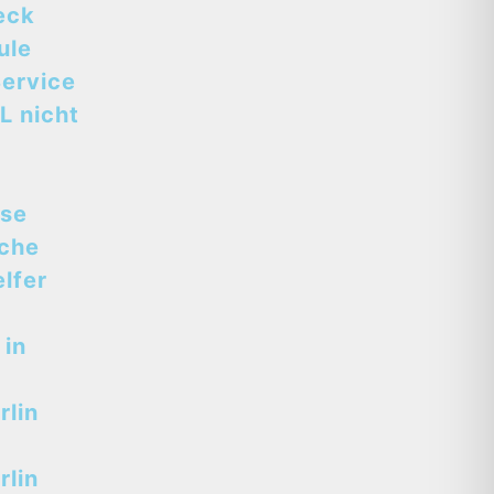
eck
ule
ervice
L nicht
sse
sche
lfer
 in
lin
lin