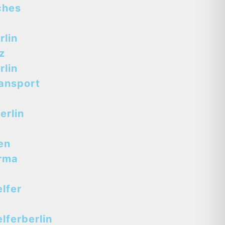
ches
lin
z
lin
ansport
erlin
en
rma
lfer
ferberlin