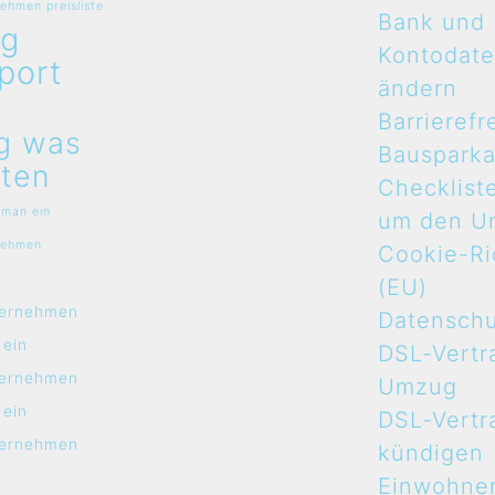
hmen preisliste
Bank und
g
Kontodat
port
ändern
n
Barrierefr
g was
Bauspark
ten
Checklist
 man ein
um den U
nehmen
Cookie-Ric
n
(EU)
ernehmen
Datensch
 ein
DSL-Vertr
ernehmen
Umzug
 ein
DSL-Vertr
ernehmen
kündigen
Einwohne