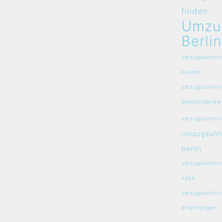
finden
Umzu
Berlin
umzugsuntern
kosten
umzugsunter
deutschlandw
umzugsuntern
umzugsunt
berlin
umzugsuntern
nähe
umzugsuntern
erfahrungen