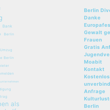
f
Berlin Div
g
Danke
Europafes
Bank
Gewalt g
o
Berlin
Frauen
Gratis An
e Umzug
Jugendve
e Berlin
Moabit
bieter
Kontakt
mmelden
Kostenlo
sunternehmen
unverbind
digung
Anfrage
rtrag
Kulturlus
en als
Berlin