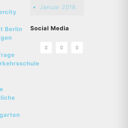
Januar 2018
ercity
Social Media
t Berlin
egen
frage
rkehrsschule
se
liche
tgarten