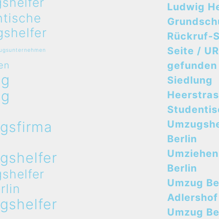
shelfer
Ludwig H
ntische
Grundsch
shelfer
Rückruf-S
Seite / UR
zugsunternehmen
en
gefunden
ug
Siedlung
ug
Heerstra
n
Studenti
gsfirma
Umzugshe
n
Berlin
Umziehen
gshelfer
Berlin
shelfer
Umzug Ber
rlin
Adlershof
gshelfer
Umzug Ber
n