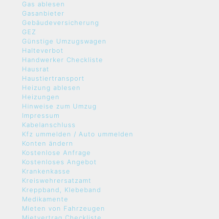
Gas ablesen
Gasanbieter
Gebäudeversicherung
GEZ
Günstige Umzugswagen
Halteverbot
Handwerker Checkliste
Hausrat
Haustiertransport
Heizung ablesen
Heizungen
Hinweise zum Umzug
Impressum
Kabelanschluss
Kfz ummelden / Auto ummelden
Konten ändern
Kostenlose Anfrage
Kostenloses Angebot
Krankenkasse
Kreiswehrersatzamt
Kreppband, Klebeband
Medikamente
Mieten von Fahrzeugen
Mietvertrag Checkliste