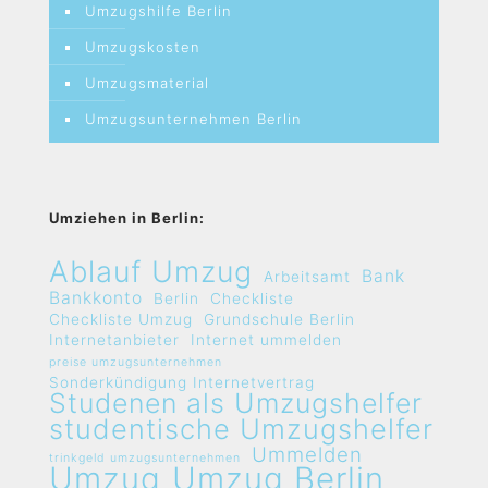
Umzugshilfe Berlin
Umzugskosten
Umzugsmaterial
Umzugsunternehmen Berlin
Umziehen in Berlin:
Ablauf Umzug
Bank
Arbeitsamt
Bankkonto
Berlin
Checkliste
Checkliste Umzug
Grundschule Berlin
Internetanbieter
Internet ummelden
preise umzugsunternehmen
Sonderkündigung Internetvertrag
Studenen als Umzugshelfer
studentische Umzugshelfer
Ummelden
trinkgeld umzugsunternehmen
Umzug
Umzug Berlin