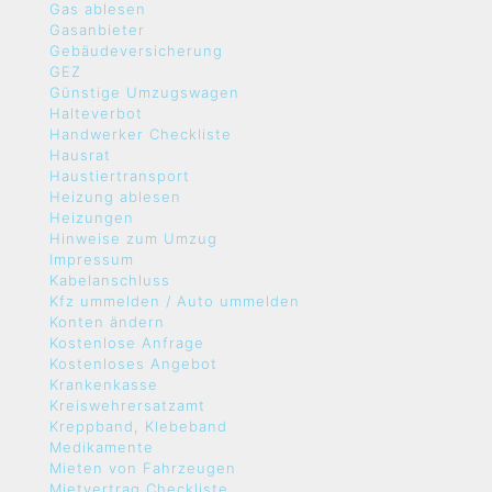
Gas ablesen
Gasanbieter
Gebäudeversicherung
GEZ
Günstige Umzugswagen
Halteverbot
Handwerker Checkliste
Hausrat
Haustiertransport
Heizung ablesen
Heizungen
Hinweise zum Umzug
Impressum
Kabelanschluss
Kfz ummelden / Auto ummelden
Konten ändern
Kostenlose Anfrage
Kostenloses Angebot
Krankenkasse
Kreiswehrersatzamt
Kreppband, Klebeband
Medikamente
Mieten von Fahrzeugen
Mietvertrag Checkliste