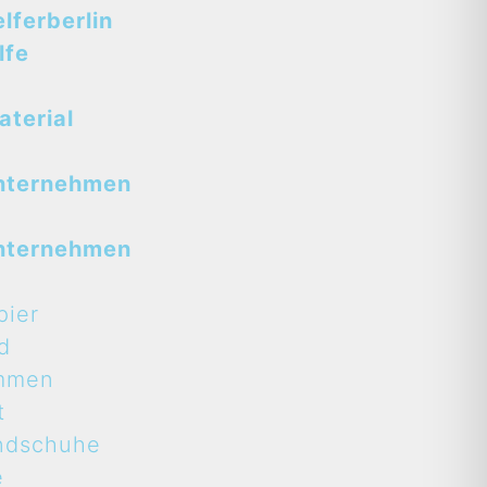
ferberlin
lfe
terial
nternehmen
nternehmen
pier
d
mmen
t
ndschuhe
e