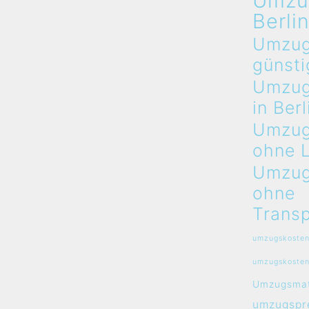
Umzu
Berli
Umzug
günsti
Umzug
in Berl
Umzug
ohne 
Umzug
ohne
Transp
umzugskosten
umzugskosten
Umzugsmat
umzugspre