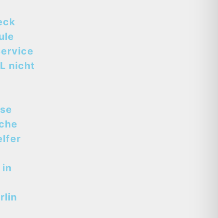
eck
ule
ervice
L nicht
sse
sche
lfer
 in
lin