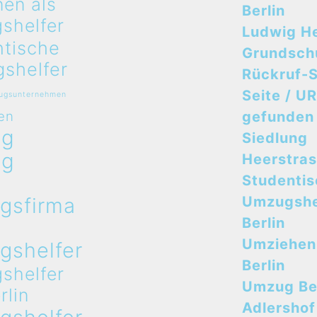
en als
Berlin
shelfer
Ludwig H
ntische
Grundsch
shelfer
Rückruf-S
Seite / UR
zugsunternehmen
en
gefunden
ug
Siedlung
ug
Heerstra
n
Studenti
gsfirma
Umzugshe
n
Berlin
Umziehen
gshelfer
Berlin
shelfer
Umzug Ber
rlin
Adlershof