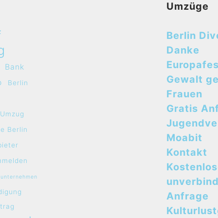
Umzüge
f
Berlin Div
g
Danke
Europafes
Bank
Gewalt g
o
Berlin
Frauen
Gratis An
e Umzug
Jugendve
e Berlin
Moabit
bieter
Kontakt
mmelden
Kostenlo
sunternehmen
unverbind
digung
Anfrage
rtrag
Kulturlus