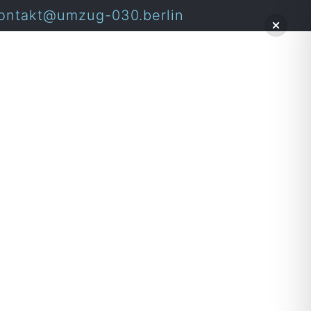
ontakt@umzug-030.berlin
au in