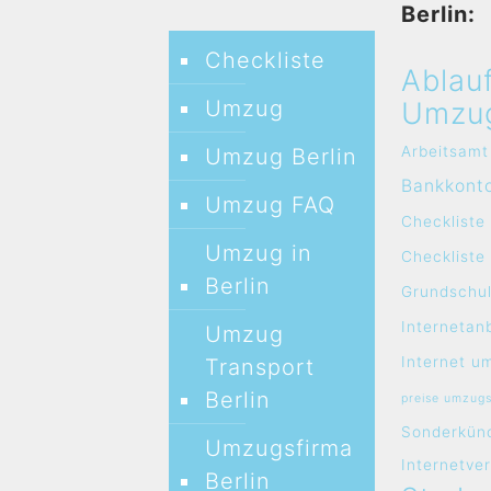
Berlin:
Checkliste
Ablau
Umzug
Umzu
Arbeitsamt
Umzug Berlin
Bankkont
Umzug FAQ
Checkliste
Umzug in
Checklist
Berlin
Grundschul
Internetan
Umzug
Internet u
Transport
Berlin
preise umzug
Sonderkün
Umzugsfirma
Internetve
Berlin