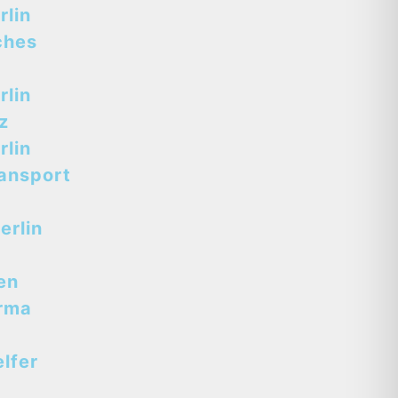
lin
ches
lin
z
lin
ansport
erlin
en
rma
lfer