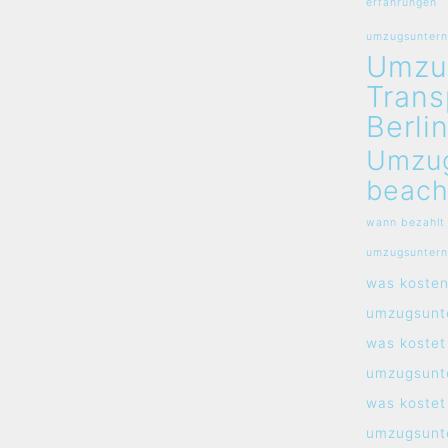
erfahrungen
umzugsunterne
Umzu
Trans
Berli
Umzu
beach
wann bezahlt
umzugsunter
was koste
umzugsunt
was kostet
umzugsunt
was kostet
umzugsunt