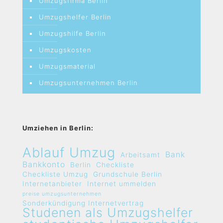
Umzugsfirma Berlin
Umzugshelfer Berlin
Umzugshilfe Berlin
Umzugskosten
Umzugsmaterial
Umzugsunternehmen Berlin
Umziehen in Berlin:
Ablauf Umzug
Bank
Arbeitsamt
Bankkonto
Berlin
Checkliste
Checkliste Umzug
Grundschule Berlin
Internetanbieter
Internet ummelden
preise umzugsunternehmen
Sonderkündigung Internetvertrag
Studenen als Umzugshelfer