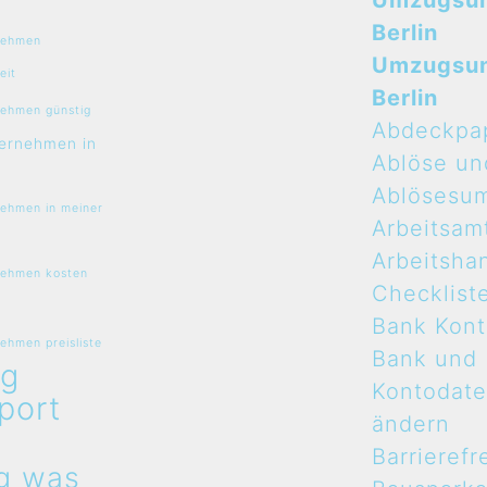
Umzugsu
Berlin
nehmen
Umzugsu
eit
Berlin
ehmen günstig
Abdeckpa
ernehmen in
Ablöse un
Ablösesu
ehmen in meiner
Arbeitsam
Arbeitsha
ehmen kosten
Checklist
Bank Kon
hmen preisliste
Bank und
g
Kontodat
port
ändern
n
Barrierefr
g was