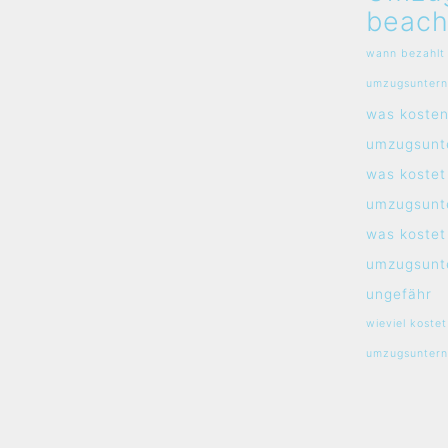
beach
wann bezahlt
umzugsunter
was koste
umzugsunt
was kostet
umzugsunt
was kostet
umzugsunt
ungefähr
wieviel kostet
umzugsunter