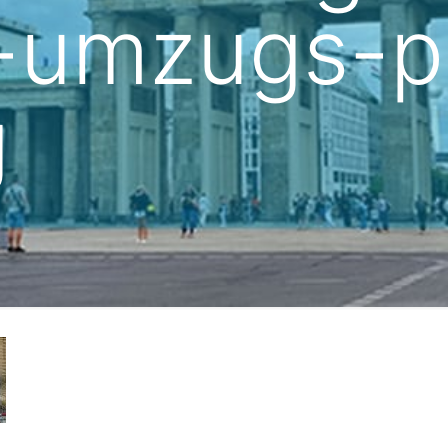
-umzugs-po
g