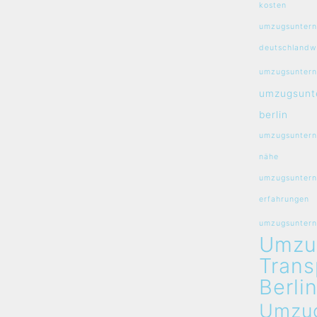
kosten
umzugsunter
deutschlandw
umzugsuntern
umzugsunt
berlin
umzugsuntern
nähe
umzugsuntern
erfahrungen
umzugsunterne
Umzu
Trans
Berli
Umzu