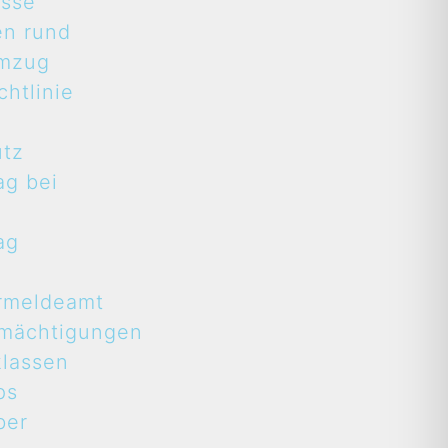
asse
en rund
mzug
htlinie
utz
ag bei
ag
rmeldeamt
rmächtigungen
lassen
ps
ber