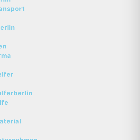
ansport
erlin
en
rma
lfer
ferberlin
lfe
terial