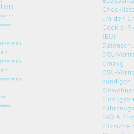
Bauspark
ten
Checklist
 man ein
um den U
nehmen
Cookie-Ric
n
(EU)
ernehmen
Datensch
 ein
DSL-Vertr
ernehmen
Umzug
 ein
DSL-Vertr
ernehmen
kündigen
Einwohne
 ein
Einzugse
nehmen
Fahrzeugk
FAQ & Tip
Filzschrei