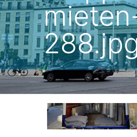
mieten
288.jp